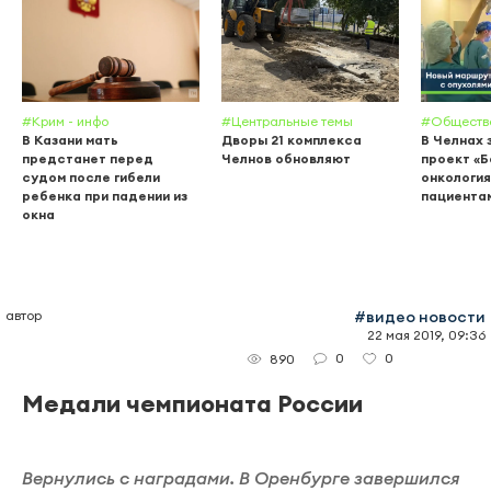
#Крим - инфо
#Центральные темы
#Обществ
В Казани мать
Дворы 21 комплекса
В Челнах 
предстанет перед
Челнов обновляют
проект «
судом после гибели
онкология
ребенка при падении из
пациента
окна
автор
#видео новости
22 мая 2019, 09:36
0
0
890
Медали чемпионата России
Вернулись с наградами. В Оренбурге завершился