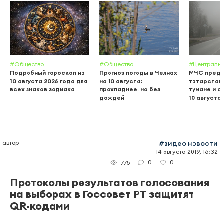
#Общество
#Общество
#Централь
Подробный гороскоп на
Прогноз погоды в Челнах
МЧС пред
10 августа 2026 года для
на 10 августа:
татарстан
всех знаков зодиака
прохладнее, но без
тумане и
дождей
10 август
автор
#видео новости
14 августа 2019, 16:32
0
0
775
Протоколы результатов голосования
на выборах в Госсовет РТ защитят
QR-кодами