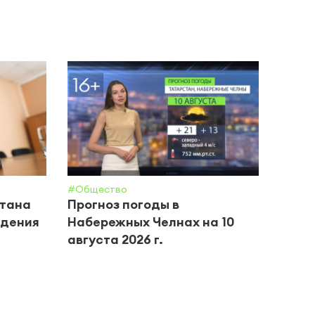
#Общество
#Крим 
стана
Прогноз погоды в
Хлоп
адения
Набережных Челнах на 10
повр
августа 2026 г.
мног