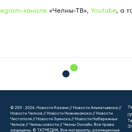
legram-канале
«Челны-ТВ»,
Youtube
, а 
Т
© 2011 - 2026. Новости Казани // Новости Альметьевска //
Новости Челнов // Новости Нижнекамска // Новости
П
Чистополя // Новости Заинска // Новости Набережных
Те
Челнов // Челны новости // Челны Онлайн. Все права
Эл
защищены. © ТАТМЕДИА. Все материалы, размещенные