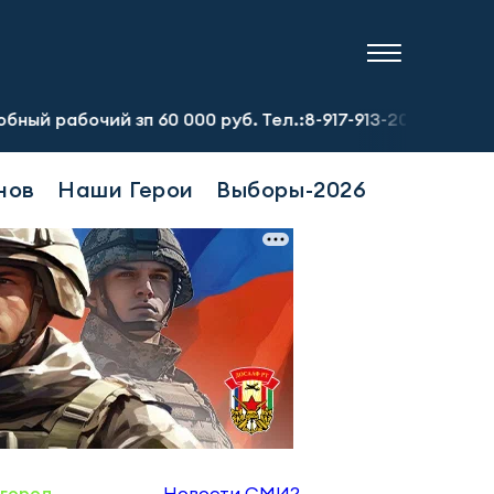
ий зп 60 000 руб. Тел.:8-917-913-20-71
Предприятию т
нов
Наши Герои
Выборы-2026
 город
Новости СМИ2