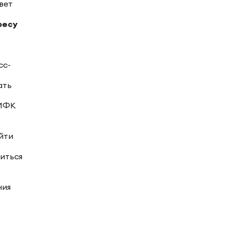
ресу
сс-
ать
 МФК
йти
титься
ния