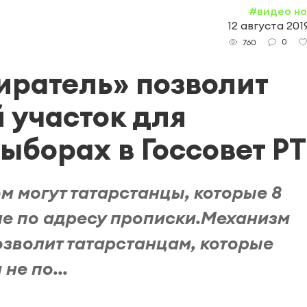
#видео н
12 августа 2019
0
760
ратель» позволит
 участок для
ыборах в Госсовет РТ
м могут татарстанцы, которые 8
не по адресу прописки.Механизм
зволит татарстанцам, которые
не по...