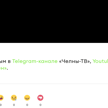
ым в
Telegram-канале
«Челны-ТВ»,
Youtu
ен»
.
0
0
0
0