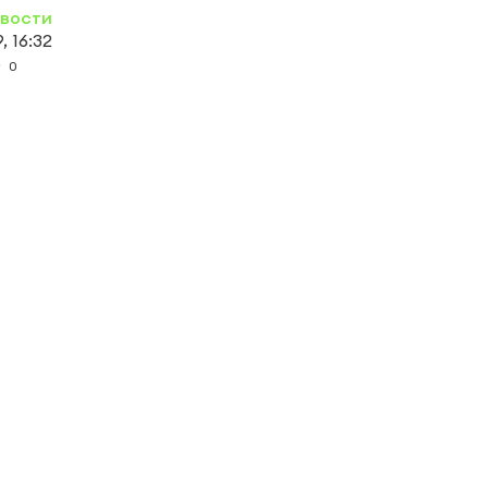
овости
, 16:32
0