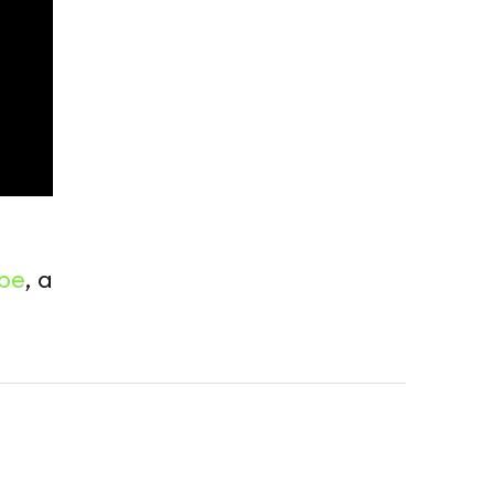
be
, а