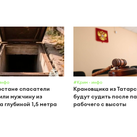
инфо
#Крим - инфо
рстане спасатели
Крановщика из Татар
ли мужчину из
будут судить после п
а глубиной 1,5 метра
рабочего с высоты