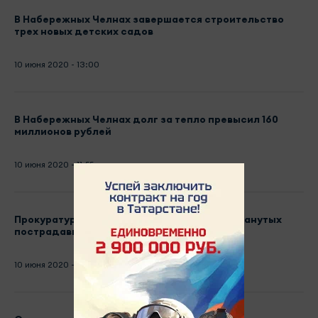
В Набережных Челнах завершается строительство
трех новых детских садов
10 июня 2020 - 13:00
В Набережных Челнах долг за тепло превысил 160
миллионов рублей
10 июня 2020 - 11:55
Прокуратура Набережных Челнов ищет обманутых
пострадавших от действий риелтора
10 июня 2020 - 11:20