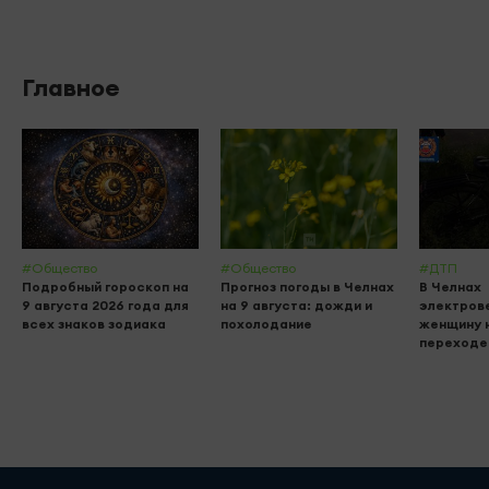
Главное
#Общество
#Общество
#ДТП
Подробный гороскоп на
Прогноз погоды в Челнах
В Челнах
9 августа 2026 года для
на 9 августа: дожди и
электров
всех знаков зодиака
похолодание
женщину 
переходе