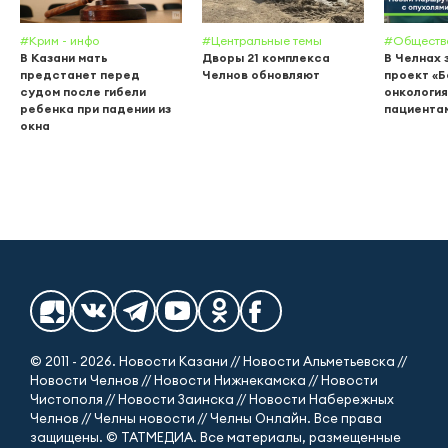
#Крим - инфо
#Центральные темы
#Обществ
В Казани мать
Дворы 21 комплекса
В Челнах 
предстанет перед
Челнов обновляют
проект «
судом после гибели
онкология
ребенка при падении из
пациента
окна
© 2011 - 2026. Новости Казани // Новости Альметьевска //
Новости Челнов // Новости Нижнекамска // Новости
Чистополя // Новости Заинска // Новости Набережных
Челнов // Челны новости // Челны Онлайн. Все права
защищены. © ТАТМЕДИА. Все материалы, размещенные