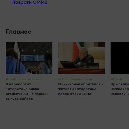
Новости СМИ2
Главное
#Центральные темы
#Центральные темы
#Централь
В аэропортах
Минниханов обратился к
При атак
Татарстана сняли
жителям Татарстана
Нижнекамс
ограничения на прием и
после атаки БПЛА
человек, 
выпуск рейсов