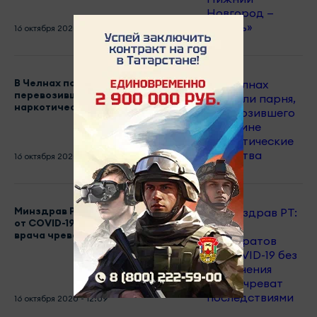
16 октября 2020 - 13:24
В Челнах поймали парня,
перевозившего в машине
наркотические вещества
16 октября 2020 - 13:20
Минздрав РТ: прием препаратов
от COVID-19 без назначения
врача чреват последствиями
16 октября 2020 - 12:09