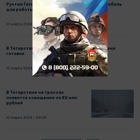
Рустам Гатин и его команда получили автомобиль
для работы в Лисичанске
10 марта 2024 - 11:15
В Татарстане мужчина получил ожоги во время
готовки
10 марта 2024 - 10:21
В Татарстане на трассах
появится освещение за 82 млн
рублей
10 марта 2024 - 09:35