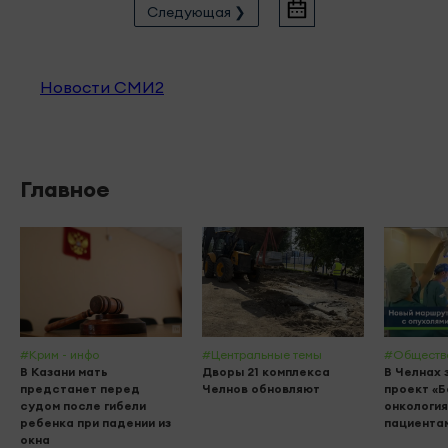
Следующая ❯
Новости СМИ2
Главное
#Крим - инфо
#Центральные темы
#Обществ
В Казани мать
Дворы 21 комплекса
В Челнах 
предстанет перед
Челнов обновляют
проект «
судом после гибели
онкология
ребенка при падении из
пациента
окна