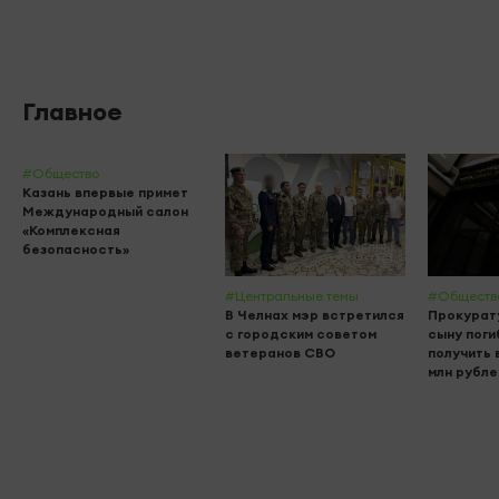
Главное
#Общество
Казань впервые примет
Международный салон
«Комплексная
безопасность»
#Центральные темы
#Обществ
В Челнах мэр встретился
Прокурат
с городским советом
сыну поги
ветеранов СВО
получить 
млн рубле