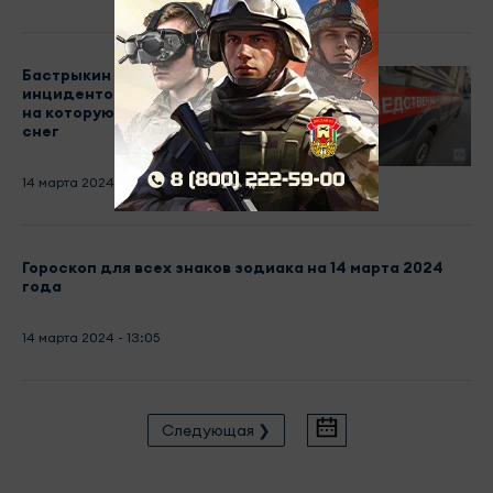
Бастрыкин заинтересовался
инцидентом со школьницей в РТ,
на которую с крыши школы сошел
снег
14 марта 2024 - 13:17
Гороскоп для всех знаков зодиака на 14 марта 2024
года
14 марта 2024 - 13:05
Следующая ❯