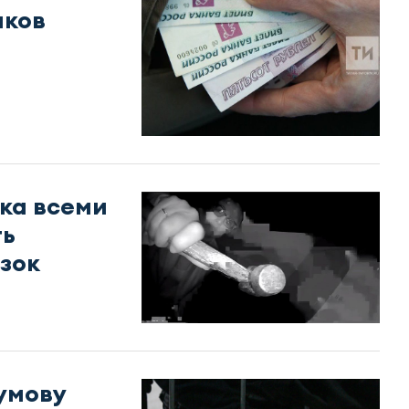
иков
ка всеми
ть
зок
умову