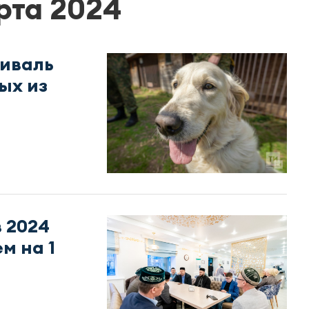
рта 2024
тиваль
ых из
 2024
м на 1