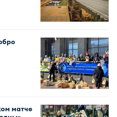
обро
ком матче
Челны»