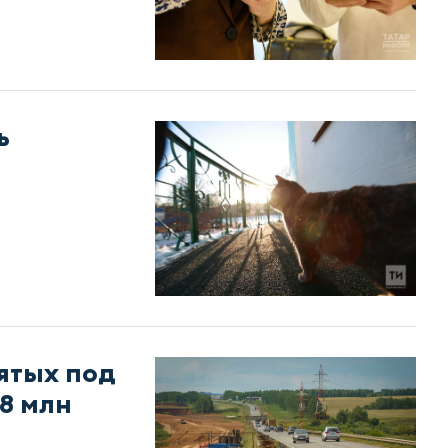
ь
ятых под
8 млн