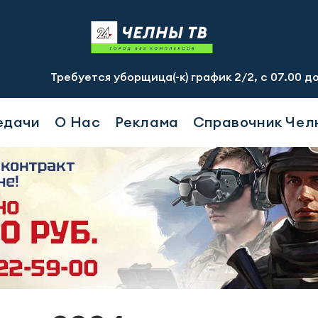
буется уборщица(-к) график 2/2, с 07.00 до 19.00, смен
едачи
О Нас
Реклама
Справочник Чел