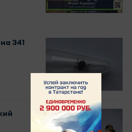
на 341
кий