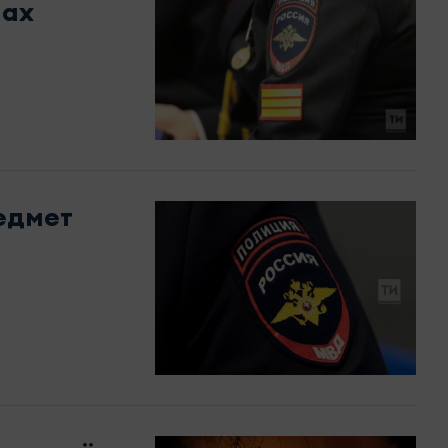
нах
едмет