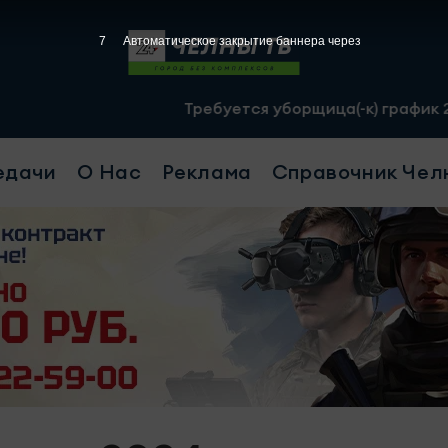
6
Автоматическое закрытие баннера через
Требуется уборщица(-к) график 2/2, с 07.00 д
едачи
О Нас
Реклама
Справочник Чел