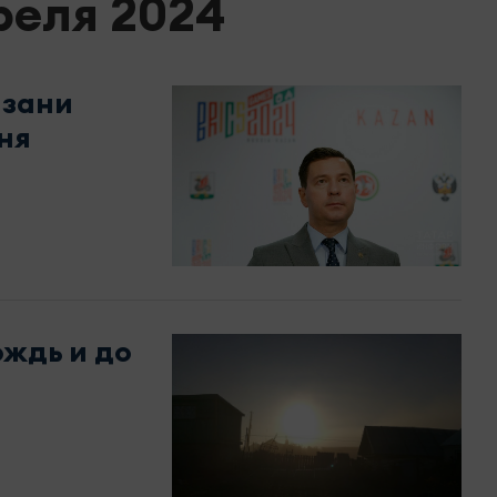
реля 2024
азани
ня
ождь и до