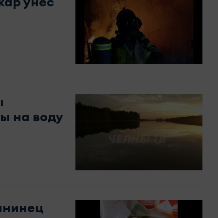
жар унёс
ы
ы на воду
лнинец