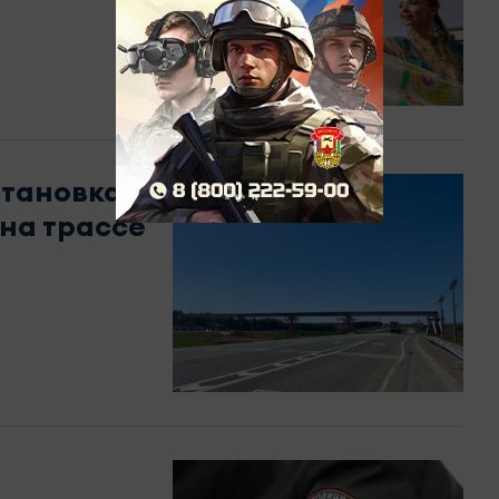
становка
на трассе