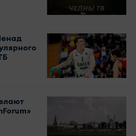
Ненад
улярного
ТБ
желают
nForum»