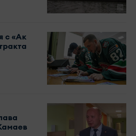
 с «Ак
тракта
лава
Камаев