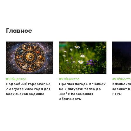
Главное
#Общество
#Общество
#Обществ
Подробный гороскоп на
Прогноз погоды в Челнах
Казанска
7 августа 2026 года для
на 7 августа: тепло до
засияет в
всех знаков зодиака
+28° и переменная
РТРС
облачность