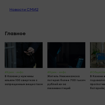
Новости СМИ2
Главное
#Крим - инфо
#Крим - инфо
#Обществ
В Казани у мужчины
Житель Нижнекамска
В Казани 
изъяли 100 свертков с
потерял более 700 тысяч
годовалог
запрещенным веществом
рублей из-за
проглоти
лжеинвестиций
батарейк