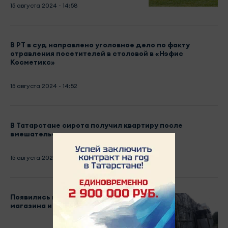
15 августа 2024 - 14:58
В РТ в суд направлено уголовное дело по факту
отравления посетителей в столовой в «Нэфис
Косметикс»
15 августа 2024 - 14:52
В Татарстане сирота получил квартиру после
вмешательства прокуратуры
15 августа 2024 - 14:40
Появились кадры сгоревшего
магазина и автомобиля в Челнах