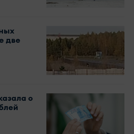
жных
е две
казала о
ублей