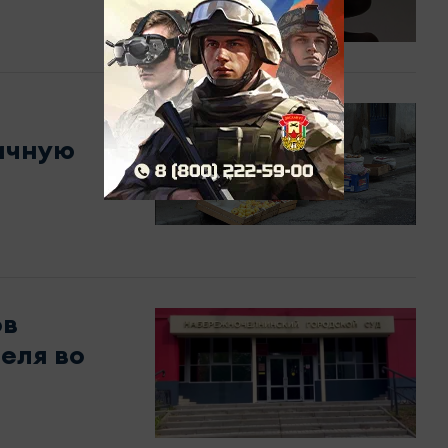
ичную
ов
еля во