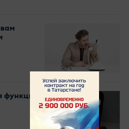
твам
и
я функция