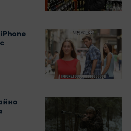
 iPhone
 с
чайно
а