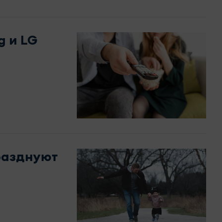
 и LG
разднуют