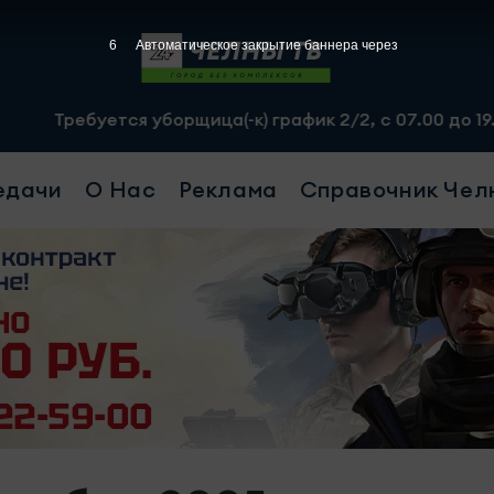
5
Автоматическое закрытие баннера через
ется уборщица(-к) график 2/2, с 07.00 до 19.00, смена 
едачи
О Нас
Реклама
Справочник Чел