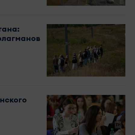
тана:
флагманов
енского