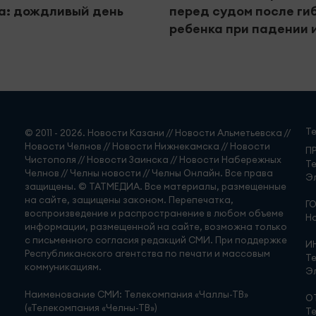
а: дождливый день
перед судом после ги
ребенка при падении 
Т
© 2011 - 2026. Новости Казани // Новости Альметьевска //
Новости Челнов // Новости Нижнекамска // Новости
П
Чистополя // Новости Заинска // Новости Набережных
Те
Челнов // Челны новости // Челны Онлайн. Все права
Эл
защищены. © ТАТМЕДИА. Все материалы, размещенные
на сайте, защищены законом. Перепечатка,
Г
воспроизведение и распространение в любом объеме
Но
информации, размещенной на сайте, возможна только
с письменного согласия редакций СМИ. При поддержке
И
Республиканского агентства по печати и массовым
Те
коммуникациям.
Эл
Наименование СМИ: Телекомпания «Чаллы-ТВ»
О
(«Телекомпания «Челны-ТВ»)
Те