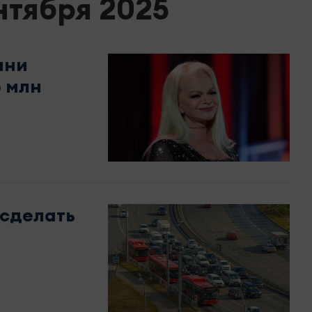
нтября 2025
ани
 млн
сделать