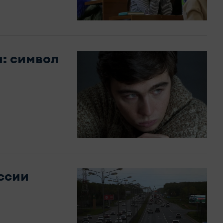
а: символ
оссии