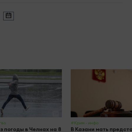
тво
#Крим - инфо
з погоды в Челнах на 8
В Казани мать предст