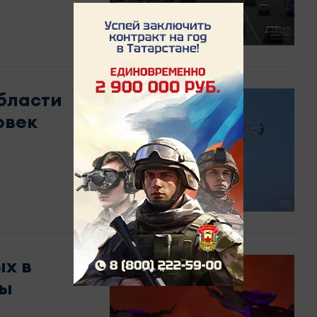
бласти
овек
х в
ры