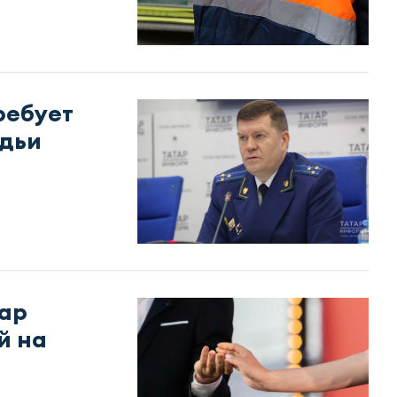
ребует
удьи
пар
й на