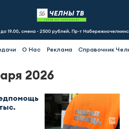
мена - 2500 рублей. Пр-т Набережночелнинский, 13а. Тел
едачи
О Нас
Реклама
Справочник Чел
варя 2026
медпомощь
тыс.