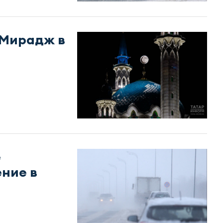
 Мирадж в
е
ние в