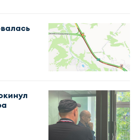
овалась
окинул
ра