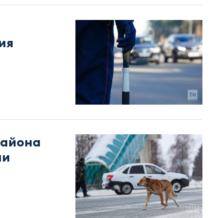
ия
района
аи