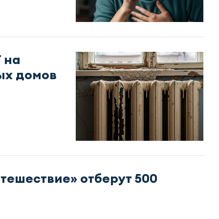
 на
ых домов
утешествие» отберут 500