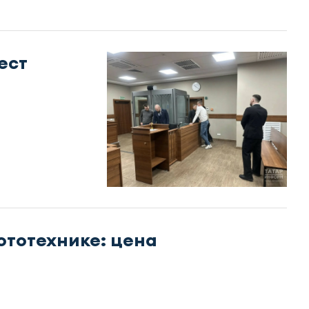
ест
и
ототехнике: цена