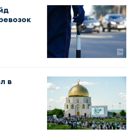
йд
ревозок
л в