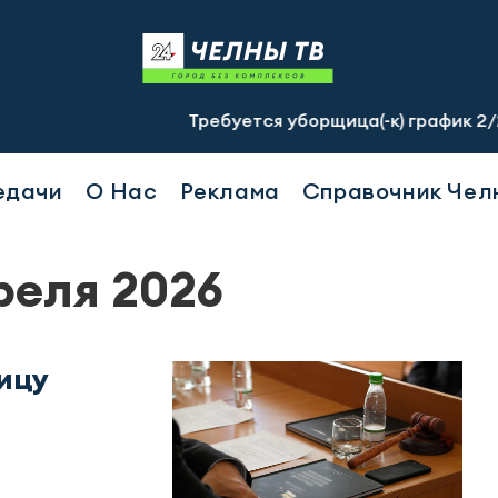
Требуется уборщица(-к) график 2/2, с 07.00 д
едачи
О Нас
Реклама
Справочник Чел
реля 2026
ицу