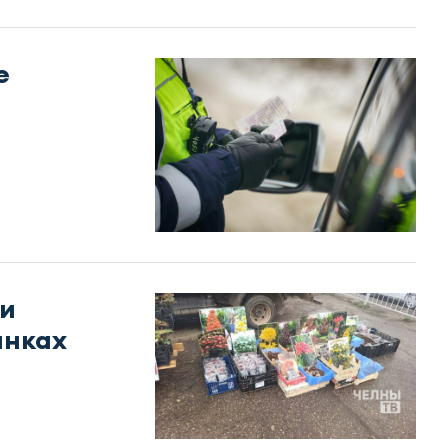
е
жи
ынках