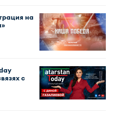
трация на
а»
day
вязях с