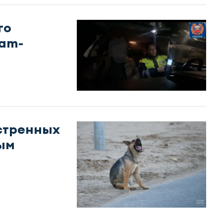
го
ram-
кстренных
ым