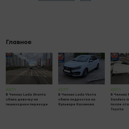
Главное
#ДТП
#ДТП
#ДТП
В Челнах Lada Granta
В Челнах Lada Vesta
В Челнах 
сбила девочку на
сбила подростка на
Sandero 
пешеходном переходе
бульваре Касимова
после сто
Toyota