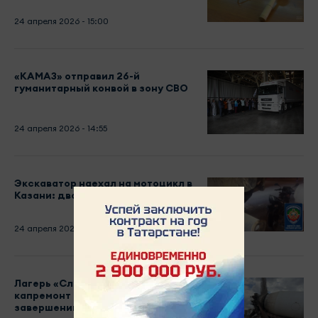
24 апреля 2026 - 15:00
«КАМАЗ» отправил 26-й
гуманитарный конвой в зону СВО
24 апреля 2026 - 14:55
Экскаватор наехал на мотоцикл в
Казани: двое в больнице
24 апреля 2026 - 14:13
Лагерь «Следопыт» обновляется:
капремонт близится к
завершению