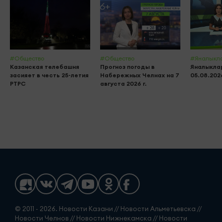
#Общество
#Общество
#Яналыкл
Казанская телебашня
Прогноз погоды в
Яналыклар
засияет в честь 25-летия
Набережных Челнах на 7
05.08.202
РТРС
августа 2026 г.
© 2011 - 2026. Новости Казани // Новости Альметьевска //
Новости Челнов // Новости Нижнекамска // Новости