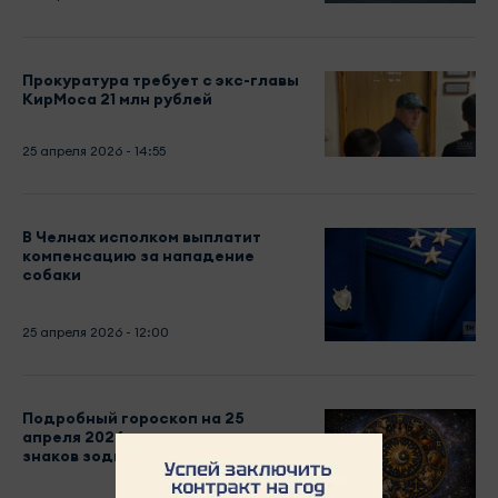
Прокуратура требует с экс-главы
КирМоса 21 млн рублей
25 апреля 2026 - 14:55
В Челнах исполком выплатит
компенсацию за нападение
собаки
25 апреля 2026 - 12:00
Подробный гороскоп на 25
апреля 2026 года для всех
знаков зодиака