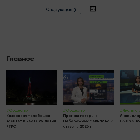
Следующая ❯
Главное
#Общество
#Общество
#Яналыкл
Казанская телебашня
Прогноз погоды в
Яналыклар
засияет в честь 25-летия
Набережных Челнах на 7
05.08.202
РТРС
августа 2026 г.