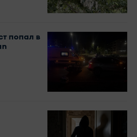
т попал в
an