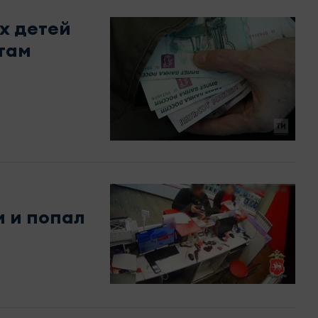
х детей
там
и и попал