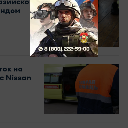
разийской
ондом
ток на
с Nissan