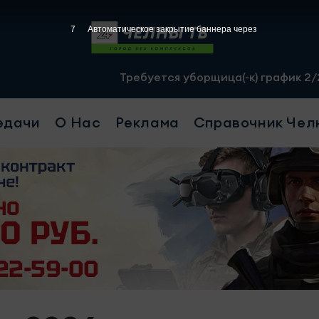
6
Автоматическое закрытие баннера через
Требуется уборщица(-к) график 2/2, с 07.00 до 
едачи
О Нас
Реклама
Справочник Чел