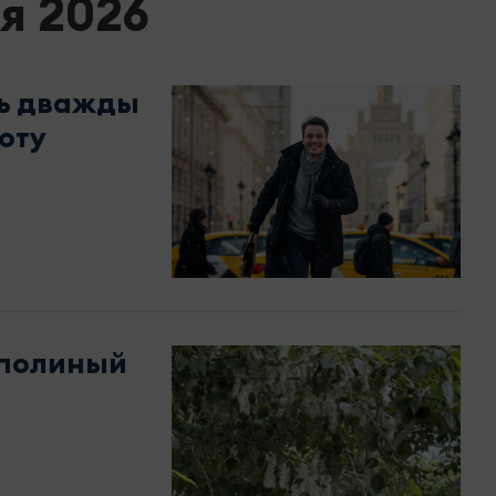
я 2026
ть дважды
оту
ополиный