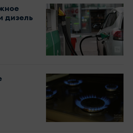
ожное
и дизель
е