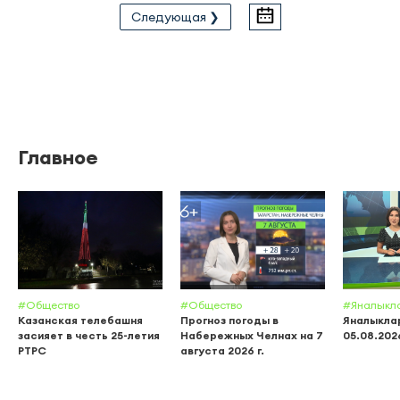
Следующая ❯
Главное
#Общество
#Общество
#Яналыкл
Казанская телебашня
Прогноз погоды в
Яналыклар
засияет в честь 25-летия
Набережных Челнах на 7
05.08.202
РТРС
августа 2026 г.