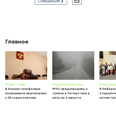
Следующая ❯
Главное
#Крим - инфо
#Центральные темы
#Централь
В Казани телефонных
МЧС предупредило о
В Набере
мошенников приговорили
тумане в Татарстане в
открыли м
к 23 годам колонии
ночь на 6 августа
летию го