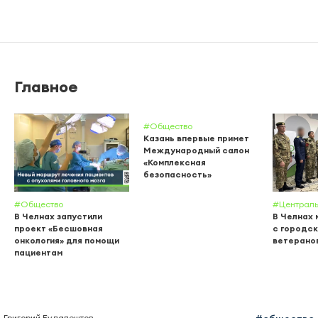
Главное
#Общество
Казань впервые примет
Международный салон
«Комплексная
безопасность»
#Общество
#Централь
В Челнах запустили
В Челнах 
проект «Бесшовная
с городс
онкология» для помощи
ветерано
пациентам
Григорий Будапештов