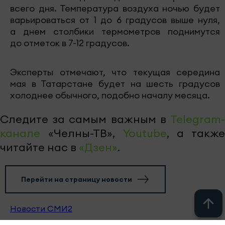
всего дня. Температура воздуха ночью будет
варьироваться от 1 до 6 градусов выше нуля,
а днем столбики термометров поднимутся
до отметок в 7-12 градусов.
Эксперты отмечают, что текущая середина
мая в Татарстане будет на шесть градусов
холоднее обычного, подобно началу месяца.
Следите за самым важным в
Telegram-
канале
«Челны-ТВ»,
Youtube
, а также
читайте нас в
«Дзен»
.
Перейти на страницу новости
Новости СМИ2