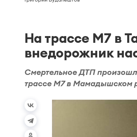
На трассе М7 в Т
внедорожник на
Смертельное ДТП произошл
трассе М7 в Мамадышском р