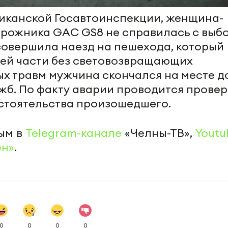
иканской Госавтоинспекции, женщина-
орожника GAC GS8 не справилась с выб
совершила наезд на пешехода, который
ей части без световозвращающих
ых травм мужчина скончался на месте д
жб. По факту аварии проводится провер
стоятельства произошедшего.
ым в
Telegram-канале
«Челны-ТВ»,
Youtu
ен»
.
0
0
0
0