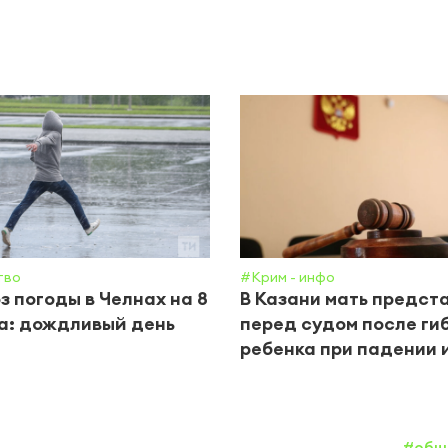
тво
#Крим - инфо
з погоды в Челнах на 8
В Казани мать предст
а: дождливый день
перед судом после ги
ребенка при падении 
#общ