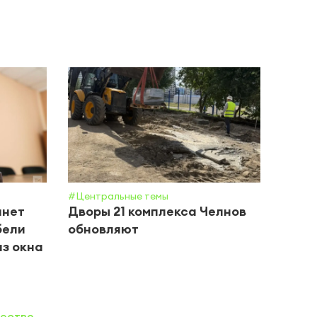
#Центральные темы
#Обще
анет
Дворы 21 комплекса Челнов
В Че
бели
обновляют
«Бес
из окна
помо
ество