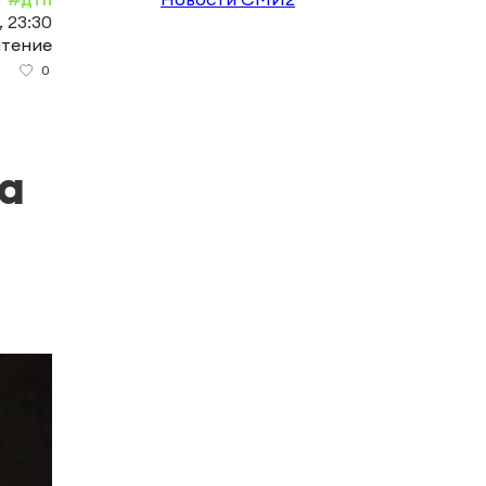
, 23:30
чтение
0
0
а