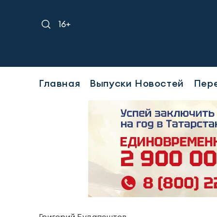
16+
Требуется уб
Главная
Выпуски Новостей
Пер
Григорий Будапештов