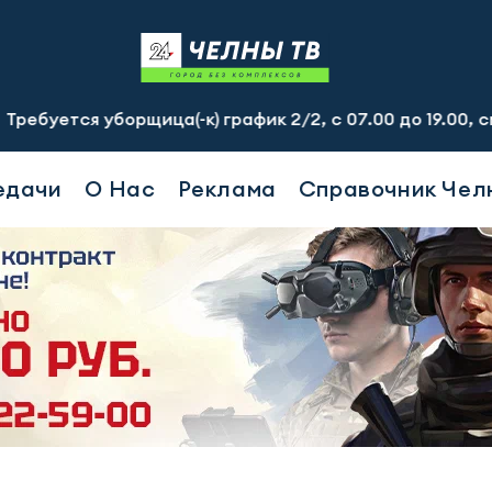
орщица(-к) график 2/2, с 07.00 до 19.00, смена - 2500 р
едачи
О Нас
Реклама
Справочник Чел