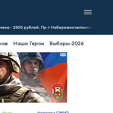
ублей. Пр-т Набережночелнинский, 13а. Тел.: 8-951-064-
нов
Наши Герои
Выборы-2026
#дтп
Новости СМИ2