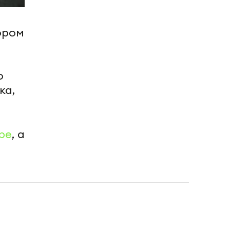
ором
о
ка,
be
, а