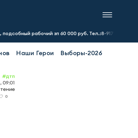
бочий зп 60 000 руб. Тел.:8-917-913-20-71
Предприяти
нов
Наши Герои
Выборы-2026
#дтп
 09:01
чтение
0