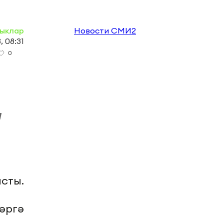
ыклар
Новости СМИ2
 08:31
0
ы
сты.
әргә