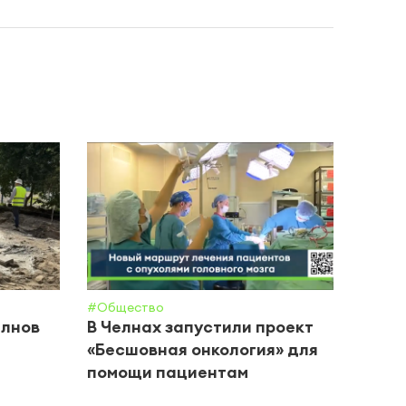
#Обще
Каза
Межд
«Ком
#Общество
елнов
В Челнах запустили проект
«Бесшовная онкология» для
помощи пациентам