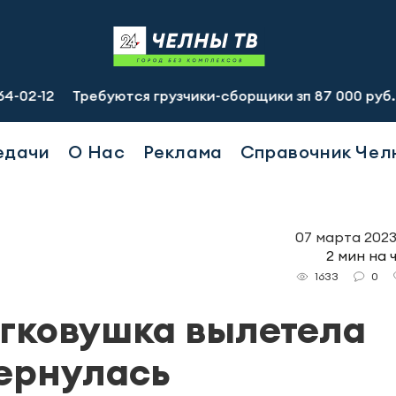
ебуются грузчики-сборщики зп 87 000 руб., подсобный ра
едачи
О Нас
Реклама
Справочник Чел
07 марта 2023,
2 мин на 
0
1633
егковушка вылетела
вернулась