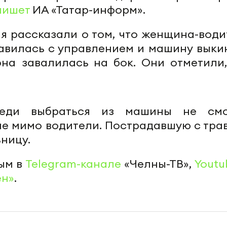
пишет
ИА «Татар-информ».
я рассказали о том, что женщина-води
равилась с управлением и машину выки
она завалилась на бок. Они отметили,
леди выбраться из машины не смо
е мимо водители. Пострадавшую с тра
ницу.
ым в
Telegram-канале
«Челны-ТВ»,
Youtu
ен»
.