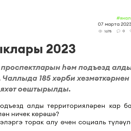
#янал
07 марта 2023,
0
1678
ыклары 2023
 проспектларын һәм подъезд алд
, Чаллыда 185 хәрби хезмәткәрнен
әяхәт оештырылды.
одъезд алды территорияләрен кар ба
лән ничек көрәшә?
лэлэргэ торак алу өчен социаль түләүл