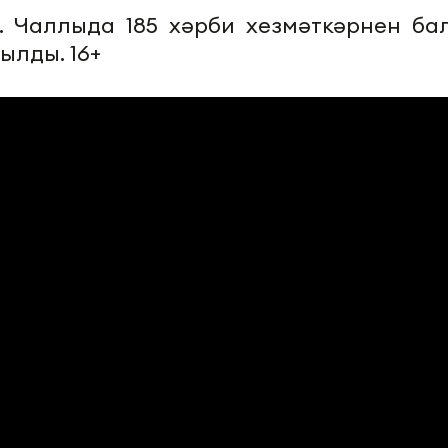
. Чаллыда 185 хәрби хезмәткәрнен ба
ылды. 16+