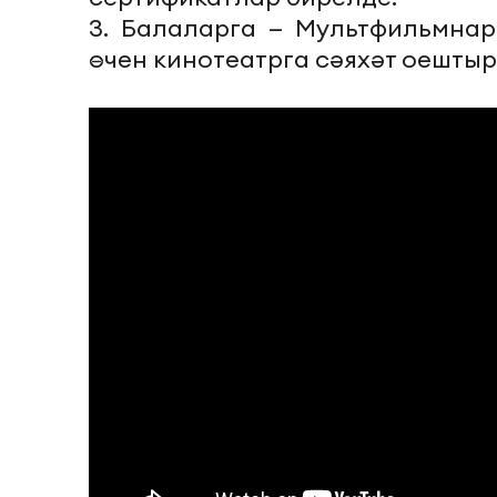
3. Балаларга — Мультфильмнар
өчен кинотеатрга сәяхәт оештыр