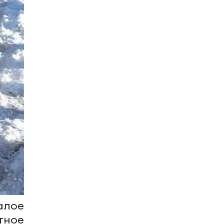
алое
тное