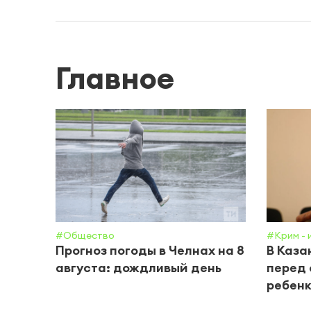
Главное
#Общество
#Крим - 
Прогноз погоды в Челнах на 8
В Каза
августа: дождливый день
перед 
ребенк