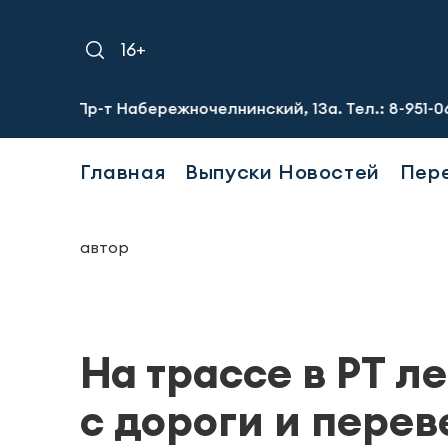
16+
-т Набережночелнинский, 13а. Тел.: 8-951-064-02-12
Тр
Главная
Выпуски Новостей
Пер
автор
На трассе в РТ л
с дороги и пере