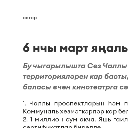
автор
6 нчы март яңал
Бу чыгарылышта Сез Чаллы
территорияләрен кар басты
баласы өчен кинотеатрга с
1. Чаллы проспектларын һәм п
Коммуналь хезмәткәрләр кар бе
2. 1 миллион сум акча. Яшь гаи
сертификатлар бирелде.