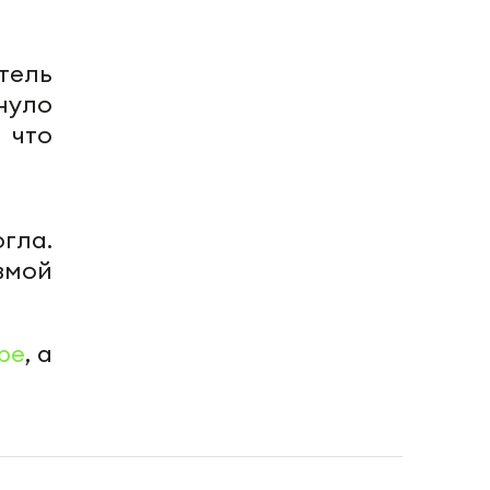
тель
нуло
 что
гла.
вмой
be
, а