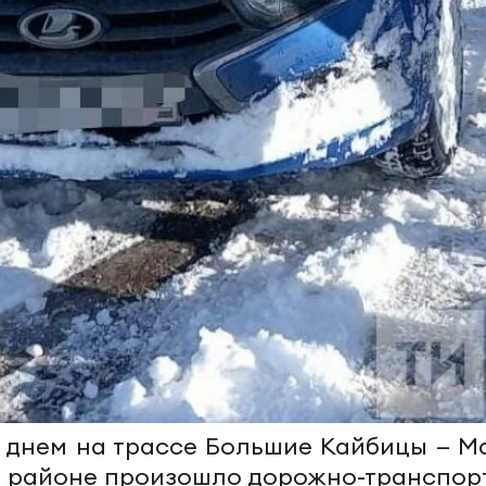
, днем на трассе Большие Кайбицы — М
м районе произошло дорожно-транспор