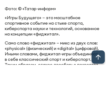
Фото: © «Татар-информ»
«Игры Будущего» — это масштабное
спортивное событие на стыке спорта,
киберспорта науки и технологий, основанное
на концепции «фиджитал».
Само слово «фиджитал» — микс из двух слов:
«physical» (физический) и «digital» (цифровой).
Иными словами, фиджитал-игры объединяют
в себе классический спорт и киберспорт.
Таким образом, этакое двоеборье позволяет
проверить навыки спортсменов в двух разных
измерениях.
Как это реализуется на практике? Для примера
возьмем фиджитал-футбол. Сначала две
команды сражаются между собой на игровой
приставке, а затем выясняют сильнейшего