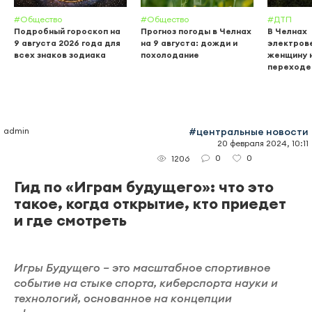
#Общество
#Общество
#ДТП
Подробный гороскоп на
Прогноз погоды в Челнах
В Челнах
9 августа 2026 года для
на 9 августа: дожди и
электров
всех знаков зодиака
похолодание
женщину 
переходе
admin
#центральные новости
20 февраля 2024, 10:11
0
0
1206
Гид по «Играм будущего»: что это
такое, когда открытие, кто приедет
и где смотреть
Игры Будущего – это масштабное спортивное
событие на стыке спорта, киберспорта науки и
технологий, основанное на концепции