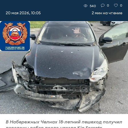
0
0
540
20 мая 2026, 10:05
2 мин на чтение
В Набережных Челнах 18-летний пешеход получил
переломы ребер после наезда Kia Sorento.