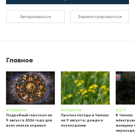
Зарегистрироваться
Авторизоваться
Главное
#Общество
#Общество
#ДТП
Подробный гороскоп на
Прогноз погоды в Челнах
В Челнах
9 августа 2026 года для
на 9 августа: дожди и
электров
всех знаков зодиака
похолодание
женщину 
переходе