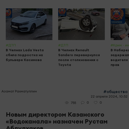
#ДТП
#ДТП
#Крим - и
В Челнах Lada Vesta
В Челнах Renault
В Набере
сбила подростка на
Sandero перевернулся
задержал
бульваре Касимова
после столкновения с
водителя 
Toyota
прав
Азамат Рахматуллин
#общество
22 апреля 2024, 10:52
0
0
755
Новым директором Казанского
«Водоканала» назначен Рустам
Абдулхаков