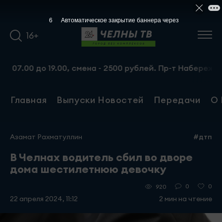
5
Автоматическое закрытие баннера через
16+
 до 19.00, смена - 2500 рублей. Пр-т Набережночелнинск
Главная
Выпуски Новостей
Передачи
О 
Азамат Рахматуллин
#дтп
В Челнах водитель сбил во дворе
дома шестилетнюю девочку
0
0
920
22 апреля 2024, 11:12
2 мин на чтение