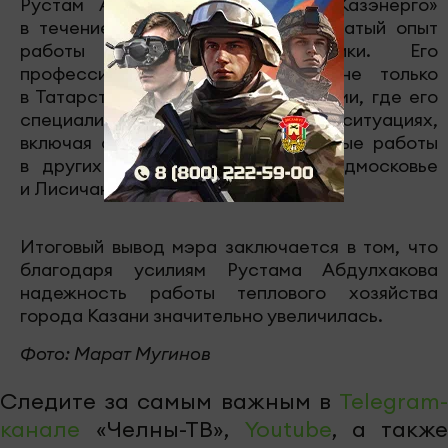
Рустам Абдулхаков руководил «Казэнерго»
в течение восьми лет и имеет богатый опыт
работы в сфере энергетики. Его
профессионализм был отмечен не только
в Татарстане, но и за его пределами, где его
специалисты помогали в различных ситуациях,
включая аварии и восстановительные работы
в других регионах, таких как Подмосковье
и Лисичанск.
Итоговый вывод мэра заключается в том, что
благодаря усилиям Рустама Абдулхакова
надежность работы теплового хозяйства
города Казани значительно увеличилась.
Фото: Марат Мугинов
Следите за самым важным в
Telegram-
канале
«Челны-ТВ»,
Youtube
, а также