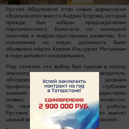
Рустам Абдулхаков стал новым директором
«Водоканала» вместо Андрея Егорова, который
прежде был избран председателем
парламентского Комитета по жилищной
политике и инфраструктурному развитию. Его
назначение на новую должность было
объявлено мэром Казани Ильсуром Метшиным
в ходе делового понедельника.
Мэр отметил, что выбор был сделан в пользу
опытного и грамотного руководителя,
обладающего высоким уровнем
профессиональных компетенций и глубоким
знанием отрасли. Переход был осуществлен
плавно, что является важным аспектом.
Он также подчеркнул, что опыт работы
Рустама Абдулхакова в «Казэнерго» внесет
ценный вклад в деятельность «Водоканала».