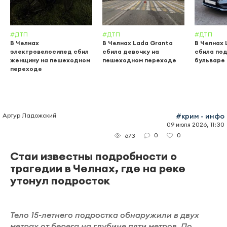
#ДТП
#ДТП
#ДТП
В Челнах
В Челнах Lada Granta
В Челнах 
электровелосипед сбил
сбила девочку на
сбила по
женщину на пешеходном
пешеходном переходе
бульваре
переходе
Артур Ладожский
#крим - инфо
09 июля 2026, 11:30
0
0
673
Стаи известны подробности о
трагедии в Челнах, где на реке
утонул подросток
Тело 15-летнего подростка обнаружили в двух
метрах от берега на глубине пяти метров. По