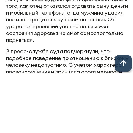
того, как отец отказался отдавать сыну деньги
и мобильный телефон. Тогда мужчина ударил
пожилого родителя кулаком по голове. От
удара потерпевший упал на пол и из-за
состояния здоровья не смог самостоятельно
подняться.
В пресс-службе суда подчеркнули, что
подобное поведение по отношению к близкому
человеку недопустимо. С учетом характера
правонарушения и принципа соразмерности
наказания мужчине назначили
административное наказание в виде
обязательных работ.
Следите за самым важным в
Telegram-
канале
«Челны-ТВ»,
Youtube
, а также
читайте нас в
«Дзен»
.