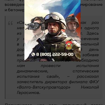
возведение ростверков, армирование
и бетонирование стоек опор.
«Сейчас мы находимся как раз
непосредственно на локации одного
из путепроводов, 801 пикет. Здесь
у нас предусмотрено пересечение
в разных уровнях с региональной
дорогой. На сегодняшний день
выполнены работы по забивке
пробных свай. Сейчас необходимо
нам провести испытания
динамические, статические
испытания свай», — рассказал
заместитель директора филиала ФКУ
«Волго-Вятскуправтодор» Николай
Герасимов.