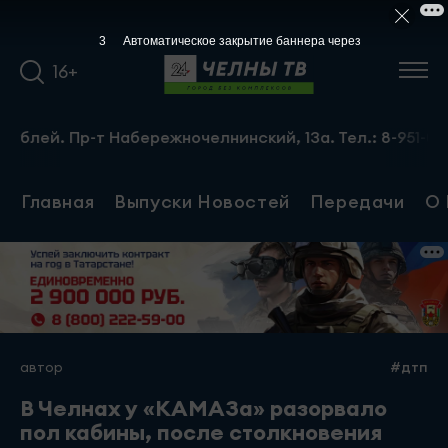
2
Автоматическое закрытие баннера через
16+
. Пр-т Набережночелнинский, 13а. Тел.: 8-951-064-02-12
Главная
Выпуски Новостей
Передачи
О 
автор
#дтп
В Челнах у «КАМАЗа» разорвало
пол кабины, после столкновения