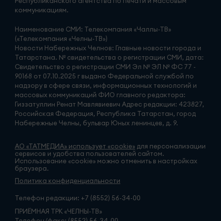
Республиканского агентства по печати и массовым
коммуникациям.
Наименование СМИ: Телекомпания «Чаллы-ТВ»
(«Телекомпания «Челны-ТВ»)
Новости Набережных Челнов: Главные новости города и
Татарстана. № свидетельства о регистрации СМИ, дата:
Свидетельство о регистрации СМИ Эл № ЭЛ № ФС 77 -
90168 от 07.10.2025 г выдано Федеральной службой по
надзору в сфере связи, информационных технологий и
массовых коммуникаций ФИО главного редактора:
Гиззатуллин Ренат Мавлявиевич Адрес редакции: 423827,
Российская Федерация, Республика Татарстан, город
Набережные Челны, бульвар Юных ленинцев, д. 9.
АО «ТАТМЕДИА» использует «cookie»
для персонализации
сервисов и удобства пользователей сайтом.
Использование «cookie» можно отменить в настройках
браузера.
Политика конфиденциальности
Телефон редакции:
+7 (8552) 56-34-00
ПРИЁМНАЯ ТРК «ЧЕЛНЫ-ТВ»
Телефон/факс: (8552) 56-34-00