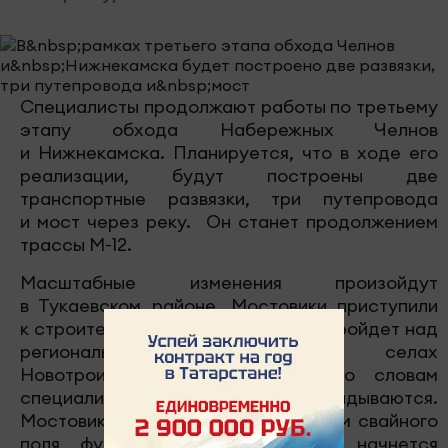
Специалисты продолжают работы по третьему
этапу обхода Набережных Челнов
и Нижнекамска. Планируется, что в ходе его
реализации, будут построены две
транспортные развязки, три путепровода
и мост через реку. Он станет продолжением
трассы М-12.
Масштабные изменения произойдут
в Тукаевском районе. Мостовики приступили
к строительству путепровода. Он пройдет над
региональной автодорогой в селах
Новотроицкое и Комсомолец. По словам
специалистов, в сроки они укладываются.
Мостовики занимаются устройством свайного
поля фундаментов. После чего начнется