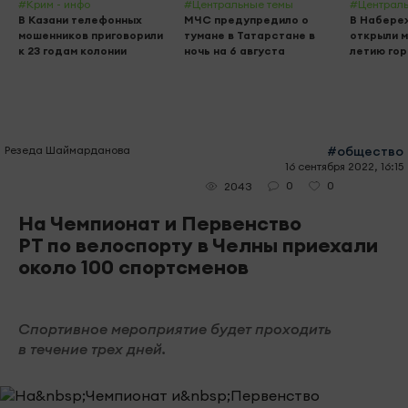
#Крим - инфо
#Центральные темы
#Централь
В Казани телефонных
МЧС предупредило о
В Набере
мошенников приговорили
тумане в Татарстане в
открыли м
к 23 годам колонии
ночь на 6 августа
летию го
Резеда Шаймарданова
#общество
16 сентября 2022, 16:15
0
0
2043
На Чемпионат и Первенство
РТ по велоспорту в Челны приехали
около 100 спортсменов
Спортивное мероприятие будет проходить
в течение трех дней.