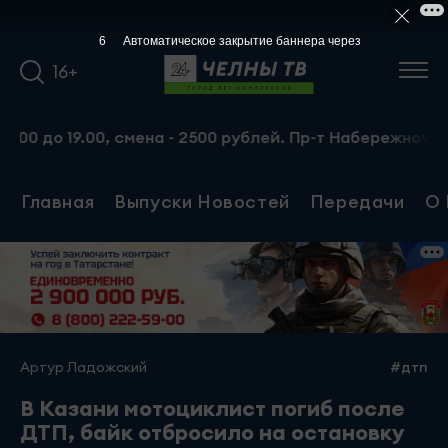
5
Автоматическое закрытие баннера через
16+
до 19.00, смена - 2500 рублей. Пр-т Набережночелнински
Главная
Выпуски Новостей
Передачи
О 
Артур Ладожский
#дтп
В Казани мотоциклист погиб после
ДТП, байк отбросило на остановку