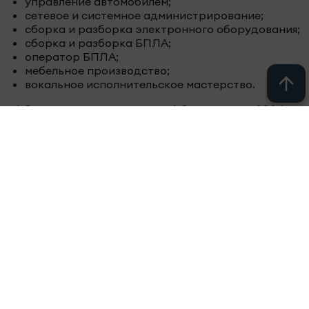
управление автомобилем;
сетевое и системное администрирование;
сборка и разборка электронного оборудования;
сборка и разборка БПЛА;
оператор БПЛА;
мебельное производство;
вокальное исполнительское мастерство.
Абсолютным чемпионом «Абилимпикса-2026»
стал представитель Татарстана, выступавший
в компетенции «Разборка и сборка БПЛА».
После тяжелого ранения и потери ноги ветеран
смог вернуться к активной жизни и добиться
выдающегося результата на всероссийском
чемпионате.
Государственный фонд «Защитники
Отечества» создан по указу Президента
России для комплексной поддержки ветеранов
СВО и семей военнослужащих. Фонд
оказывает помощь в медицинской и