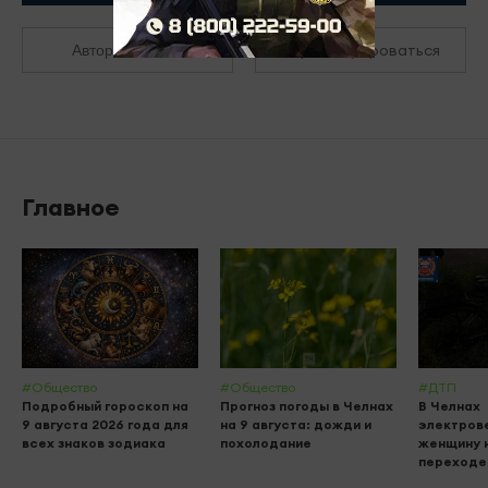
Зарегистрироваться
Авторизоваться
Главное
#Общество
#Общество
#ДТП
Подробный гороскоп на
Прогноз погоды в Челнах
В Челнах
9 августа 2026 года для
на 9 августа: дожди и
электров
всех знаков зодиака
похолодание
женщину 
переходе