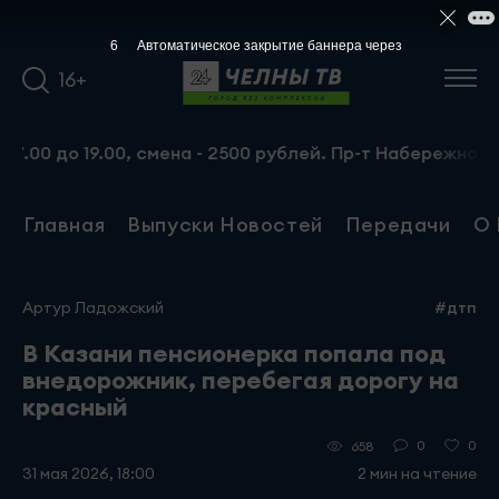
6
Автоматическое закрытие баннера через
16+
о 19.00, смена - 2500 рублей. Пр-т Набережночелнинский
Главная
Выпуски Новостей
Передачи
О 
Артур Ладожский
#дтп
В Казани пенсионерка попала под
внедорожник, перебегая дорогу на
красный
0
0
658
31 мая 2026, 18:00
2 мин на чтение