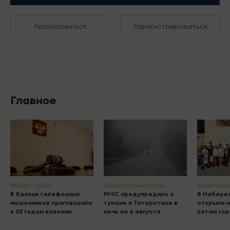
Зарегистрироваться
Авторизоваться
Главное
#Крим - инфо
#Центральные темы
#Централь
В Казани телефонных
МЧС предупредило о
В Набере
мошенников приговорили
тумане в Татарстане в
открыли м
к 23 годам колонии
ночь на 6 августа
летию го