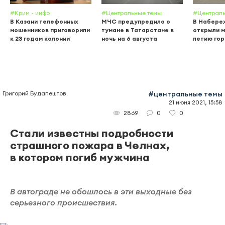
#Крим - инфо
#Центральные темы
#Централь
В Казани телефонных
МЧС предупредило о
В Набере
мошенников приговорили
тумане в Татарстане в
открыли м
к 23 годам колонии
ночь на 6 августа
летию го
Григорий Будапештов
#центральные темы
21 июня 2021, 15:58
0
0
2869
Стали известны подробности
страшного пожара в Челнах,
в котором погиб мужчина
В автограде не обошлось в эти выходные без
серьезного происшествия.