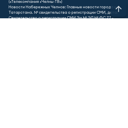
(«Телекомпания «Челны-ТВ»)
Новости Набережных Челнов: Главные новости города и
Татарстана. № свидетельства о регистрации СМИ, дата:
Свидетельство о регистрации СМИ Эл № ЭЛ № ФС 77 -
90168 от 07.10.2025 г выдано Федеральной службой по
надзору в сфере связи, информационных технологий и
массовых коммуникаций ФИО главного редактора:
Гиззатуллин Ренат Мавлявиевич Адрес редакции: 423827,
Российская Федерация, Республика Татарстан, город
Набережные Челны, бульвар Юных ленинцев, д. 9.
АО «ТАТМЕДИА» использует «cookie»
для персонализации
сервисов и удобства пользователей сайтом.
Использование «cookie» можно отменить в настройках
браузера.
Политика конфиденциальности
Телефон редакции:
+7 (8552) 56-34-00
ПРИЁМНАЯ ТРК «ЧЕЛНЫ-ТВ»
Телефон/факс: (8552) 56-34-00
Электронная почта: mail@tvchelny.ru
ГОРЯЧАЯ ЛИНИЯ