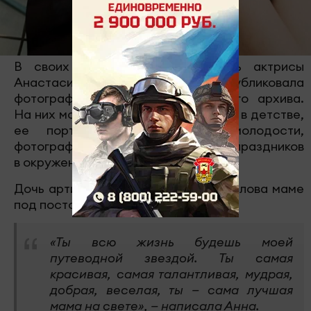
В своих социальных сетях дочь актрисы
Анастасии Заворотнюк Анна опубликовала
фотографии с мамой из семейного архива.
На них можно увидеть саму актрису в детстве,
ее портреты, сделанные в молодости,
фотографии с домашних праздников
в окружении детей.
Дочь артистки выразила ласковые слова маме
под постом.
«Ты всю жизнь будешь моей
путеводной звездой. Ты самая
красивая, самая талантливая, мудрая,
добрая, веселая, ты — сама лучшая
мама на свете», — написала Анна.