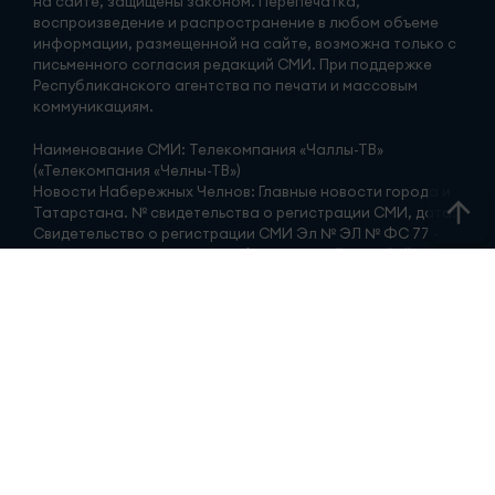
на сайте, защищены законом. Перепечатка,
воспроизведение и распространение в любом объеме
информации, размещенной на сайте, возможна только с
письменного согласия редакций СМИ. При поддержке
Республиканского агентства по печати и массовым
коммуникациям.
Наименование СМИ: Телекомпания «Чаллы-ТВ»
(«Телекомпания «Челны-ТВ»)
Новости Набережных Челнов: Главные новости города и
Татарстана. № свидетельства о регистрации СМИ, дата:
Свидетельство о регистрации СМИ Эл № ЭЛ № ФС 77 -
90168 от 07.10.2025 г выдано Федеральной службой по
надзору в сфере связи, информационных технологий и
массовых коммуникаций ФИО главного редактора:
Гиззатуллин Ренат Мавлявиевич Адрес редакции: 423827,
Российская Федерация, Республика Татарстан, город
Набережные Челны, бульвар Юных ленинцев, д. 9.
АО «ТАТМЕДИА» использует «cookie»
для персонализации
сервисов и удобства пользователей сайтом.
Использование «cookie» можно отменить в настройках
браузера.
Политика конфиденциальности