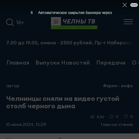
5
Автоматическое закрытие баннера через
16+
до 19.00, смена - 2500 рублей. Пр-т Набережночелнински
Главная
Выпуски Новостей
Передачи
О 
автор
#крим - инфо
Челнинцы сняли на видео густой
столб черного дыма
0
0
830
10 июня 2024, 13:29
1 мин на чтение