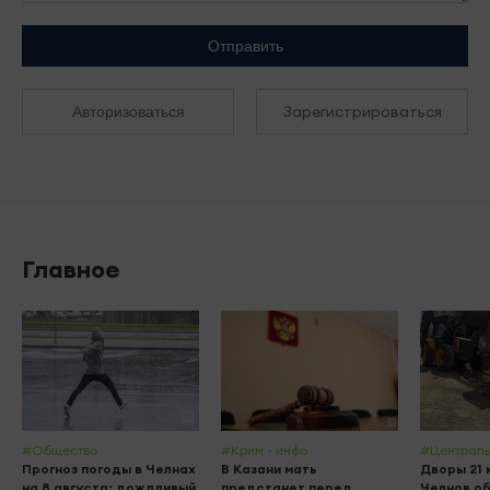
Отправить
Зарегистрироваться
Авторизоваться
Главное
#Общество
#Крим - инфо
#Централь
Прогноз погоды в Челнах
В Казани мать
Дворы 21 
на 8 августа: дождливый
предстанет перед
Челнов о