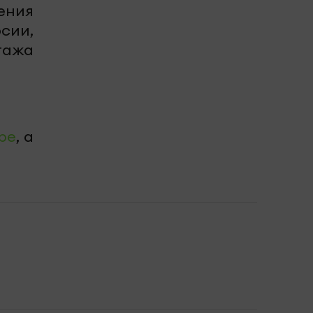
ения
сии,
ажа
be
, а