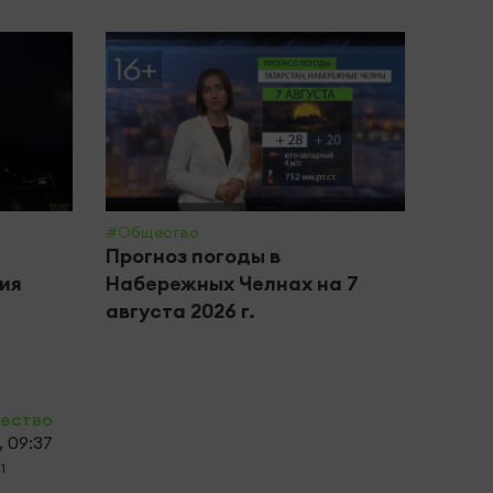
#Общество
#Янал
Прогноз погоды в
Янал
тия
Набережных Челнах на 7
05.0
августа 2026 г.
ество
, 09:37
1