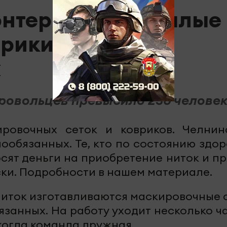
нтеры вяжут теплые
врики для
х
бровольцев превысило 250 человек
ровочных сеток и ковриков. Челнин
обязанных. Те, кто по состоянию здор
осят деньги на приобретение ниток и пр
ски. Подробности в нашем материале.
ниток изготавливаются маскировочные с
занных. На работу уходит несколько ча
когда команда дружная.