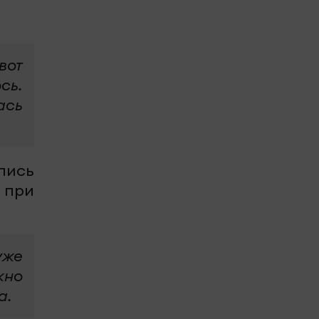
вот
сь.
ась
лись
 при
уже
жно
а.