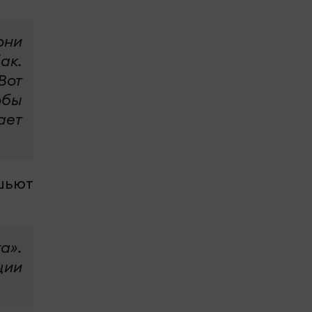
они
ак.
Вот
обы
ает
шьют
а».
ции