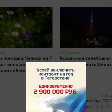
тво
#Общество
з погоды в Челнах на 7
Казанская телебашня
а: тепло до +28° и
засияет в честь 25-ле
нная облачность
РТРС
#общ
28 октября 2022
0
1627