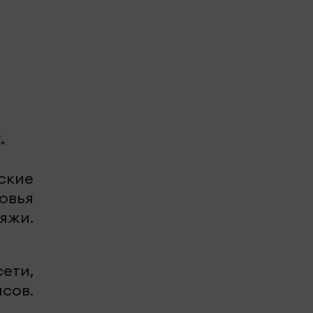
.
ские
овья
яжи.
ети,
сов.