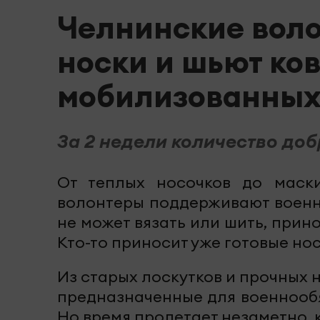
Челнинские воло
носки и шьют ко
мобилизованны
За 2 недели количество до
От теплых носочков до маски
волонтеры поддерживают военно
не может вязать или шить, прин
Кто-то приносит уже готовые но
Из старых лоскутков и прочных 
предназначенные для военнообя
Но время пролетает незаметно, 