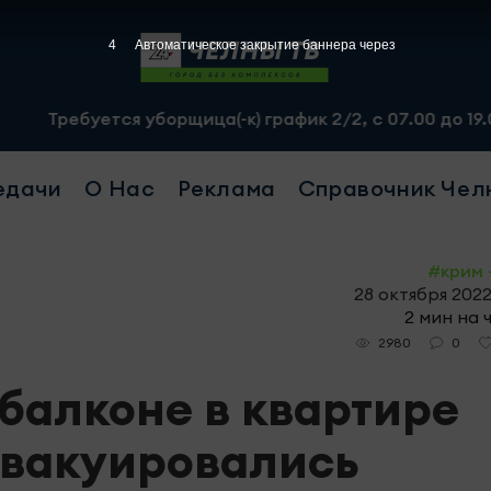
3
Автоматическое закрытие баннера через
тся уборщица(-к) график 2/2, с 07.00 до 19.00, смена -
едачи
О Нас
Реклама
Справочник Чел
#крим 
28 октября 2022
2 мин на 
0
2980
 балконе в квартире
эвакуировались