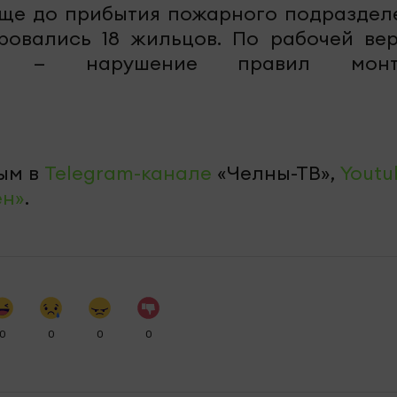
еще до прибытия пожарного подраздел
ровались 18 жильцов. По рабочей вер
ия — нарушение правил монт
ым в
Telegram-канале
«Челны-ТВ»,
Youtu
ен»
.
0
0
0
0