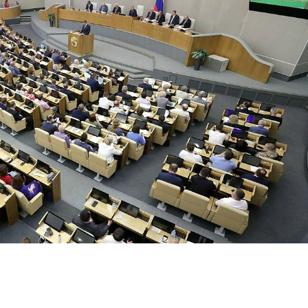
етьем чтениях
законопроект
,