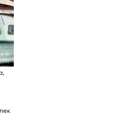
а,
лек