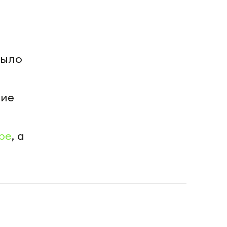
было
ние
be
, а