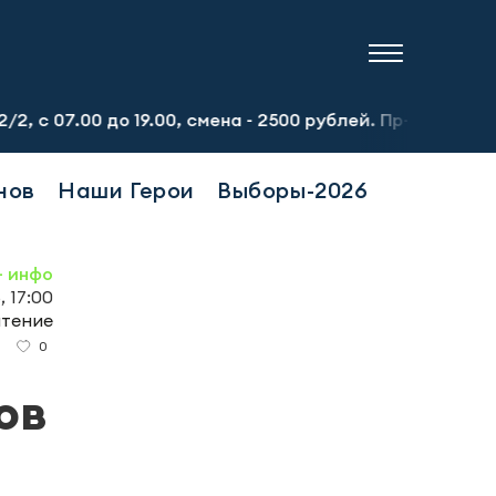
о 19.00, смена - 2500 рублей. Пр-т Набережночелнинский,
нов
Наши Герои
Выборы-2026
- инфо
, 17:00
чтение
0
ов