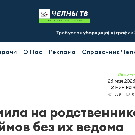
Требуется уборщица(-к) график 2/2, с 07.00 д
едачи
О Нас
Реклама
Справочник Чел
#крим 
26 мая 2026
2 мин на 
0
589
ила на родственник
ймов без их ведома