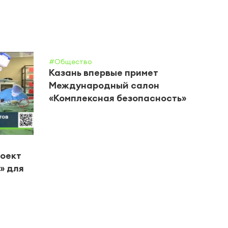
#Общество
Казань впервые примет
Международный салон
«Комплексная безопасность»
#Цент
роект
В Че
» для
горо
вете