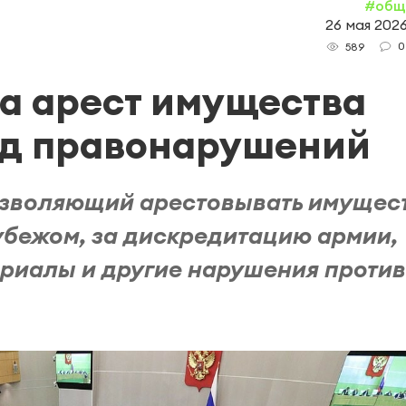
#общ
26 мая 2026
0
589
а арест имущества
яд правонарушений
озволяющий арестовывать имущес
убежом, за дискредитацию армии,
ериалы и другие нарушения против