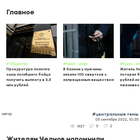
Главное
#Общество
#Крим - инфо
#Крим - и
Прокуратура помогла
В Казани у мужчины
Житель Н
сыну погибшего бойца
изъяли 100 свертков с
потерял б
получить выплату в 3,3
запрещенным веществом
рублей из
млн рублей
лжеинвес
автор
#центральные темы
05 сентября 2022, 10:35
0
2
1927
Жителям Челнов напомнили