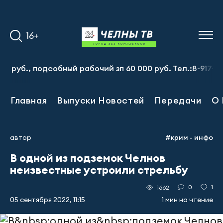
16+
., подсобный рабочий зп 60 000 руб. Тел.:8-917-913-20-
Главная
Выпуски Новостей
Передачи
О 
автор
#крим - инфо
В одной из подземок Челнов
неизвестные устроили стрельбу
0
1
1662
05 сентября 2022, 11:15
1 мин на чтение