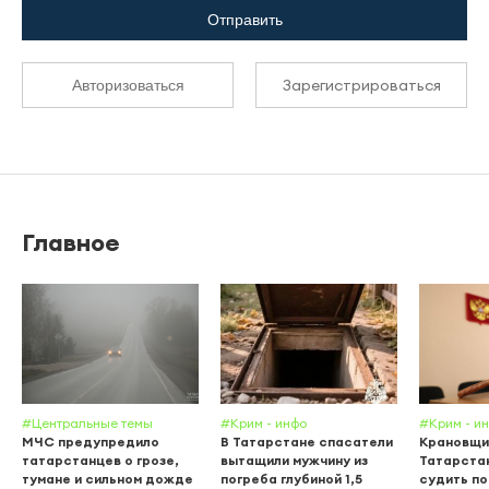
Отправить
Зарегистрироваться
Авторизоваться
Главное
#Центральные темы
#Крим - инфо
#Крим - и
МЧС предупредило
В Татарстане спасатели
Крановщи
татарстанцев о грозе,
вытащили мужчину из
Татарста
тумане и сильном дожде
погреба глубиной 1,5
судить по