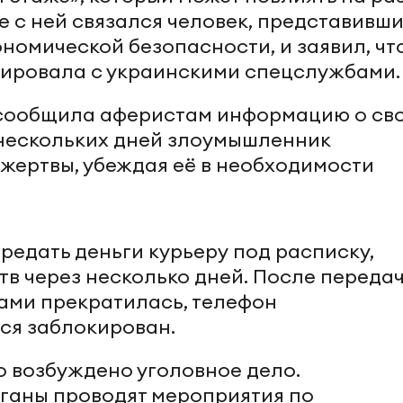
е с ней связался человек, представивш
номической безопасности, и заявил, чт
тировала с украинскими спецслужбами.
сообщила аферистам информацию о св
 нескольких дней злоумышленник
жертвы, убеждая её в необходимости
редать деньги курьеру под расписку,
тв через несколько дней. После переда
ами прекратилась, телефон
ся заблокирован.
 возбуждено уголовное дело.
ганы проводят мероприятия по