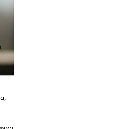
а,
и
змер