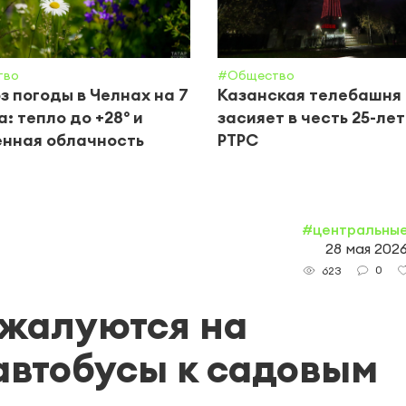
тво
#Общество
з погоды в Челнах на 7
Казанская телебашня
а: тепло до +28° и
засияет в честь 25-ле
нная облачность
РТРС
#центральны
28 мая 2026
0
623
 жалуются на
втобусы к садовым