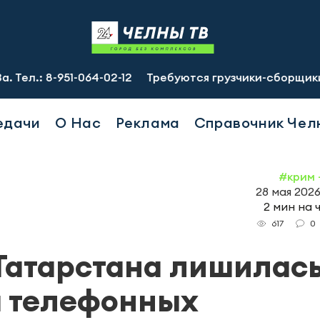
51-064-02-12
Требуются грузчики-сборщики зп 87 000 р
едачи
О Нас
Реклама
Справочник Чел
#крим 
28 мая 2026
2 мин на 
0
617
Татарстана лишилась
а телефонных