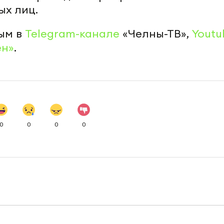
ых лиц.
ым в
Telegram-канале
«Челны-ТВ»,
Youtu
ен»
.
0
0
0
0