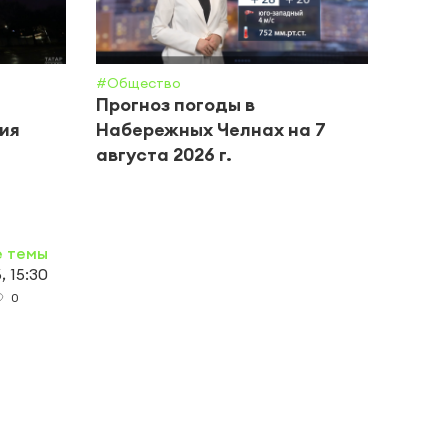
#Общество
#Янал
Прогноз погоды в
Янал
тия
Набережных Челнах на 7
05.0
августа 2026 г.
е темы
, 15:30
0