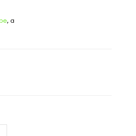
be
, а