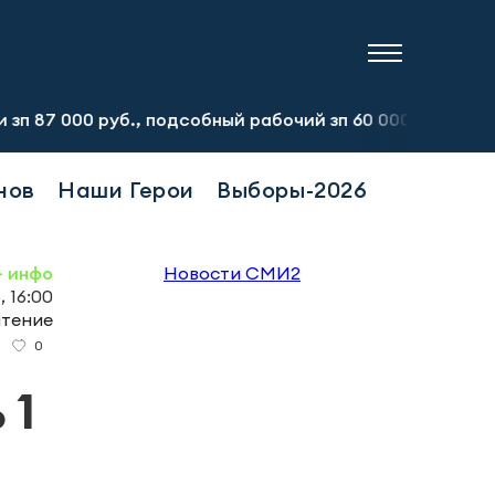
уб., подсобный рабочий зп 60 000 руб. Тел.:8-917-913-2
нов
Наши Герои
Выборы-2026
- инфо
Новости СМИ2
, 16:00
чтение
0
 1