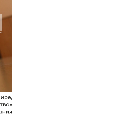
ире,
тво»
ания