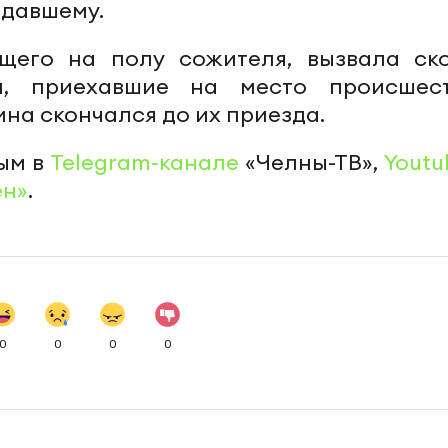
адавшему.
щего на полу сожителя, вызвала ск
и, приехавшие на место происшест
на скончался до их приезда.
ым в
Telegram-канале
«Челны-ТВ»,
Youtu
ен»
.
0
0
0
0