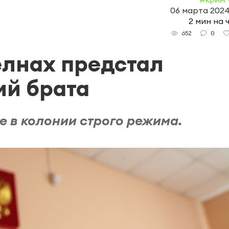
06 марта 2024,
2 мин на 
0
652
елнах предстал
ий брата
е в колонии строго режима.