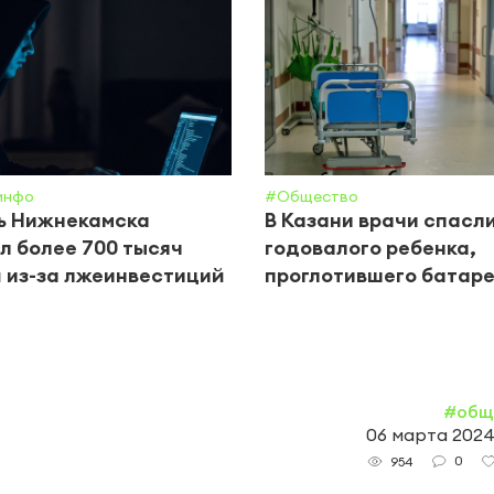
инфо
#Общество
ь Нижнекамска
В Казани врачи спасл
л более 700 тысяч
годовалого ребенка,
 из-за лжеинвестиций
проглотившего батар
#общ
06 марта 2024,
0
954