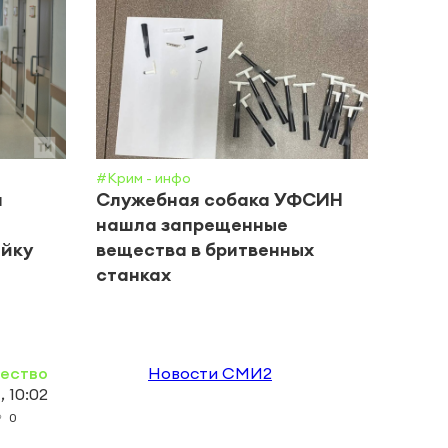
#Крим - инфо
#Обще
и
Служебная собака УФСИН
Врач
нашла запрещенные
дево
ейку
вещества в бритвенных
в Та
станках
ество
Новости СМИ2
 10:02
0