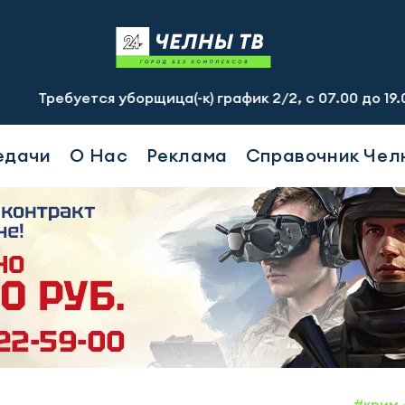
ся уборщица(-к) график 2/2, с 07.00 до 19.00, смена - 2
едачи
О Нас
Реклама
Справочник Чел
#крим 