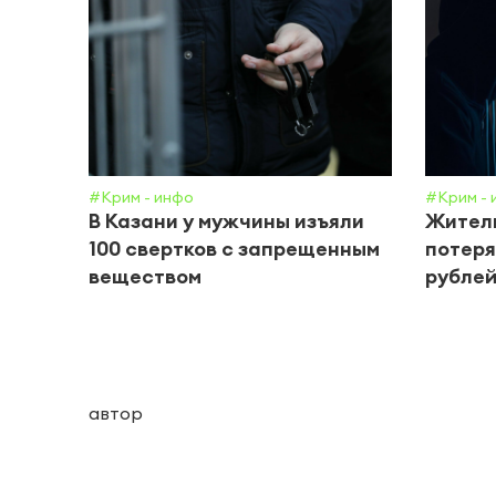
#Крим - инфо
#Крим - 
В Казани у мужчины изъяли
Жител
100 свертков с запрещенным
потеря
веществом
рублей
автор