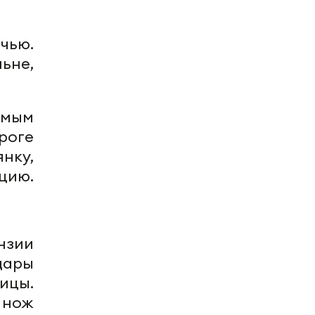
чью.
ьне,
омым
роге
нку,
цию.
нзии
дары
ицы.
 нож