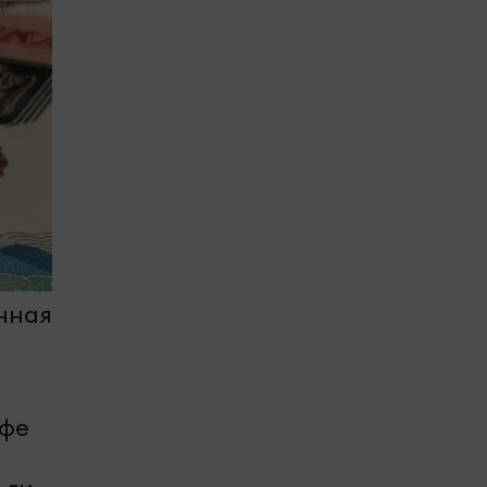
нная
афе