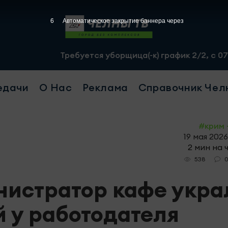
5
Автоматическое закрытие баннера через
Требуется уборщица(-к) график 2/2, с 07.00 до 19.00, 
едачи
О Нас
Реклама
Справочник Чел
#крим 
19 мая 2026
2 мин на 
538
нистратор кафе укра
й у работодателя