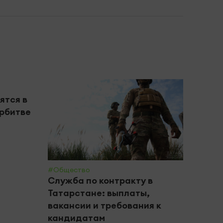
#Обще
ятся в
Студ
рбитве
стал
секр
Камч
#Общество
Служба по контракту в
Татарстане: выплаты,
вакансии и требования к
кандидатам