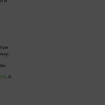
ьги
тье
ину.
ды.
be
, а