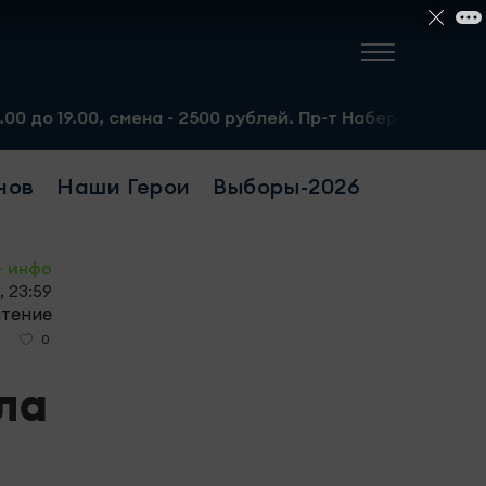
смена - 2500 рублей. Пр-т Набережночелнинский, 13а. Те
нов
Наши Герои
Выборы-2026
- инфо
, 23:59
чтение
0
0
ла