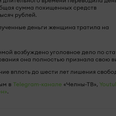
и длительного времени переводила ден
Общая сумма похищенных средств
ысяч рублей.
олученные деньги женщина тратила на
мой возбуждено уголовное дело по ста
дования она полностью признала свою в
ние вплоть до шести лет лишения свобо
ым в
Telegram-канале
«Челны-ТВ»,
Youtu
ен»
.