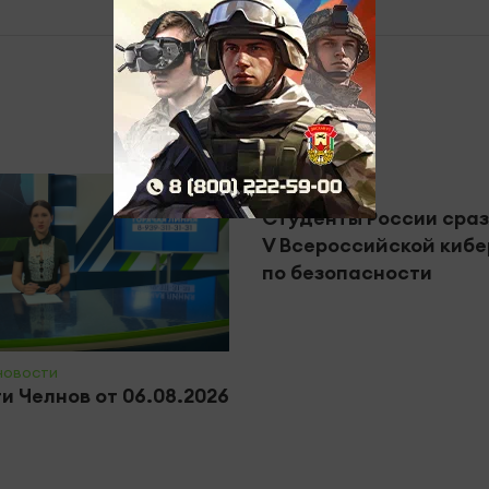
#Общество
Студенты России сраз
V Всероссийской кибе
по безопасности
новости
и Челнов от 06.08.2026