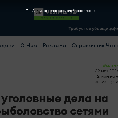
6
Автоматическое закрытие баннера через
Требуется уборщица(-к) график 2/2,
едачи
О Нас
Реклама
Справочник Чел
#крим 
22 мая 2024
2 мин на 
654
 уголовные дела на
рыболовство сетями