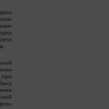
дясь
нном
нием
одки
сети
в.
нной
ении
 при
бычу
имея
ской
ром,