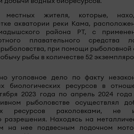
 добычи водных биоресурсов.
 местных жителя, которые, нахо
тке акватории реки Кама, расположе
адышского района РТ, с примене
ртного плавательного средства л
рыболовства, при помощи рыболовной 
обычу рыбы в количестве 52 экземпляро
ено уголовное дело по факту незако
ых биологических ресурсов в отнош
тября 2023 года по апрель 2024 года
ивном рыболовстве осуществлял до
ких ресурсов раколовками, не 
о разрешения. Находясь на металличе
ым на нее подвесным лодочном мото