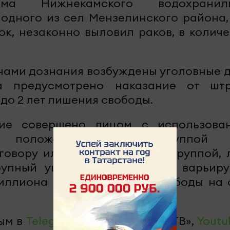
ма Нижнекамского водохранили
одного из сел Мензелинского района,
к, незаконно выловил раков, в количе
нами дознания возбуждены уголовные д
 предусмотрено наказание от шт
 до 2 лет лишения свободы.
ние совершено лицом с использова
о положения, либо группой 
говору или организованной группой, 
упный ущерб, то наказание варьиру
иллиона рублей лишения свободы на 
ым в
Telegram-канале
«Челны-ТВ»,
Youtu