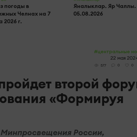
з погоды в
Яналыклар. Яр Чаллы.
жных Челнах на 7
05.08.2026
 2026 г.
#центральные н
22 мая 2024
0
0
577
 пройдет второй фор
зования «Формируя
 Минпросвещения России,