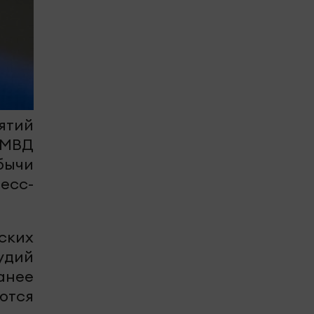
ятий
 МВД
бычи
есс-
ских
удий
анее
ются