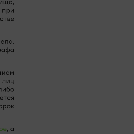
ща,
 при
стве
ела.
рафа
нием
лиц
либо
ется
срок
be
, а