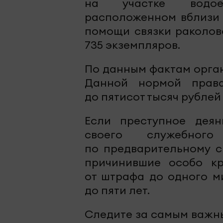
на участке водое
расположенном вблизи 
помощи связки раколово
735 экземпляров.
По данным фактам орга
Данной нормой права
до пятисот тысяч рублей
Если преступное дея
своего служебног
по предварительному с
причинившие особо кр
от штрафа до одного м
до пяти лет.
Следите за самым важн