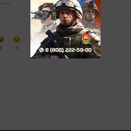
ен»
.
0
0
0
0