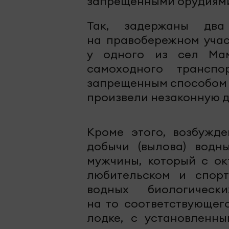
запрещенными орудиями
Так, задержаны два
на правобережном учас
у одного из сел Мам
самоходного транспо
запрещенным способом 
произвели незаконную д
Кроме этого, возбужд
добычи (вылова) водн
мужчины, который с ок
любительском и спорт
водных биологичес
на то соответствующег
лодке, с установленн