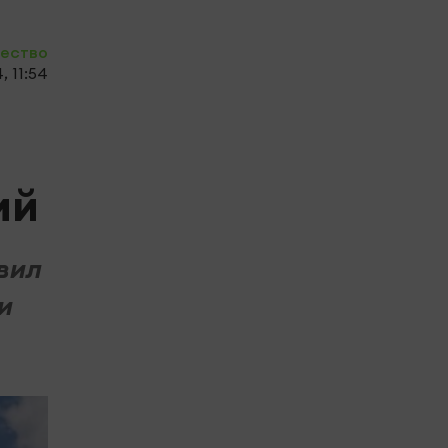
ество
, 11:54
ий
вил
и