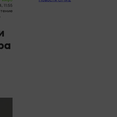
, 11:55
чтение
0
и
ра
.