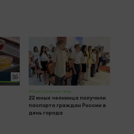
#Центральные темы
#Крим 
22 юных челнинца получили
Пенс
паспорта граждан России в
Лени
день города
моше
рубл