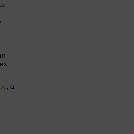
ь»
в
ал
их
be
, а