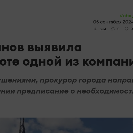
#общ
05 сентября 2024
0
0
664
лнов выявила
оте одной из компан
ушениями, прокурор города напра
ании предписание о необходимост