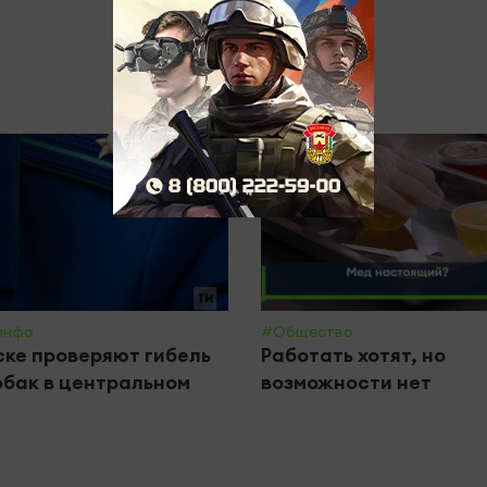
инфо
#Общество
ске проверяют гибель
Работать хотят, но
обак в центральном
возможности нет