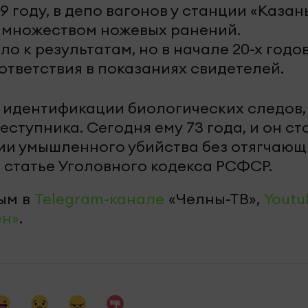
89 году, в депо вагонов у станции «Казан
 множеством ножевых ранений.
о к результатам, но в начале 20-х годо
ответствия в показаниях свидетелей.
 идентификации биологических следов,
ступника. Сегодня ему 73 года, и он ст
ии умышленного убийства без отягчающ
 статье Уголовного кодекса РСФСР.
ым в
Telegram-канале
«Челны-ТВ»,
Youtu
ен»
.