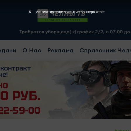
4
Автоматическое закрытие баннера через
ся уборщица(-к) график 2/2, с 07.00 до 19.00, смена - 
едачи
О Нас
Реклама
Справочник Чел
#крим 