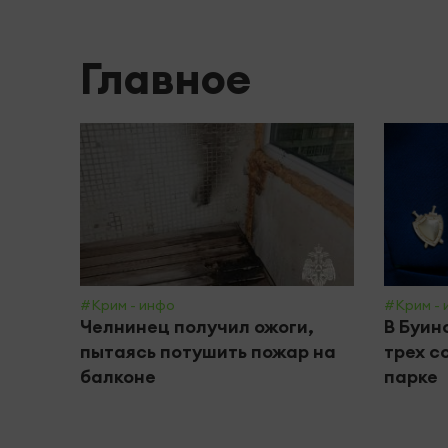
Главное
#Крим - инфо
#Крим - 
Челнинец получил ожоги,
В Буин
пытаясь потушить пожар на
трех с
балконе
парке