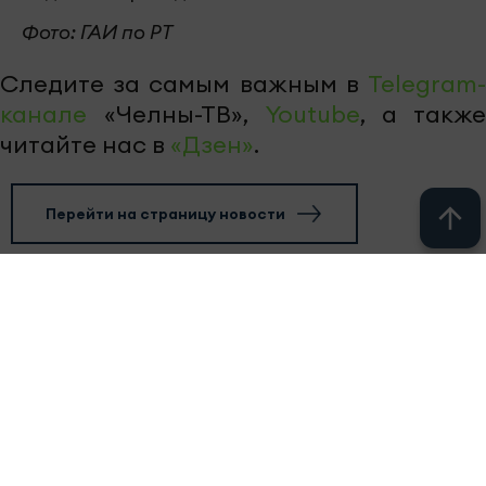
Фото: ГАИ по РТ
Следите за самым важным в
Telegram-
канале
«Челны-ТВ»,
Youtube
, а также
читайте нас в
«Дзен»
.
Перейти на страницу новости
Новости СМИ2