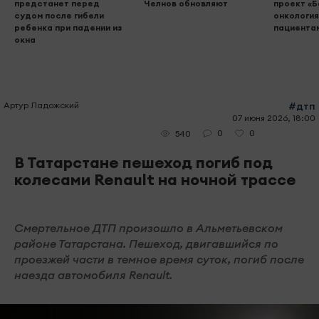
предстанет перед
Челнов обновляют
проект «
судом после гибели
онкология
ребенка при падении из
пациента
окна
Артур Ладожский
#дтп
07 июня 2026, 18:00
0
0
540
В Татарстане пешеход погиб под
колесами Renault на ночной трассе
Смертельное ДТП произошло в Альметьевском
районе Татарстана. Пешеход, двигавшийся по
проезжей части в темное время суток, погиб после
наезда автомобиля Renault.