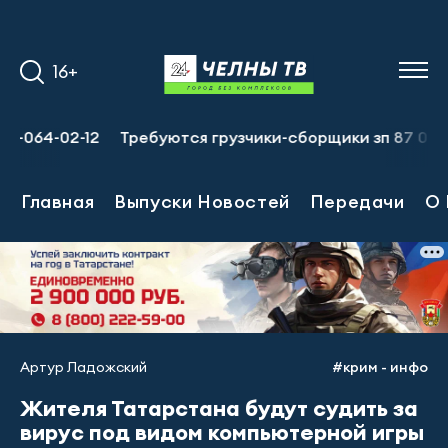
16+
-02-12
Требуются грузчики-сборщики зп 87 000 руб., п
Главная
Выпуски Новостей
Передачи
О 
Артур Ладожский
#крим - инфо
Жителя Татарстана будут судить за
вирус под видом компьютерной игры