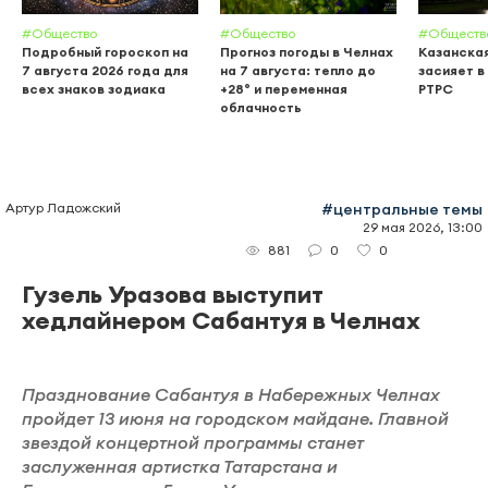
#Общество
#Общество
#Обществ
Подробный гороскоп на
Прогноз погоды в Челнах
Казанска
7 августа 2026 года для
на 7 августа: тепло до
засияет в
всех знаков зодиака
+28° и переменная
РТРС
облачность
Артур Ладожский
#центральные темы
29 мая 2026, 13:00
0
0
881
Гузель Уразова выступит
хедлайнером Сабантуя в Челнах
Празднование Сабантуя в Набережных Челнах
пройдет 13 июня на городском майдане. Главной
звездой концертной программы станет
заслуженная артистка Татарстана и