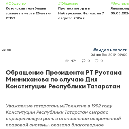
#Общество
#Общество
#Яналыкл
Казанская телебашня
Прогноз погоды в
Яналыклар
засияет в честь 25-летия
Набережных Челнах на 7
05.08.202
РТРС
августа 2026 г.
автор
#видео новости
06 ноября 2019, 09:00
0
0
474
Обращение Президента РТ Рустама
Минниханова по случаю Дня
Конституции Республики Татарстан
Уважаемые татарстанцы!Принятие в 1992 году
Конституции Республики Татарстан сыграло
определяющую роль в становлении современной
правовой системы, оказало благотворное