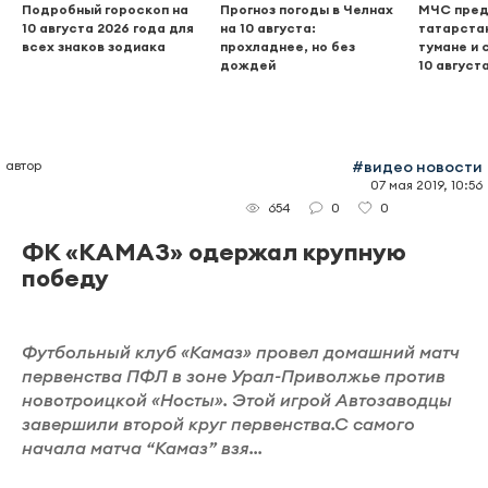
Подробный гороскоп на
Прогноз погоды в Челнах
МЧС пред
10 августа 2026 года для
на 10 августа:
татарстан
всех знаков зодиака
прохладнее, но без
тумане и
дождей
10 август
автор
#видео новости
07 мая 2019, 10:56
0
0
654
ФК «КАМАЗ» одержал крупную
победу
Футбольный клуб «Камаз» провел домашний матч
первенства ПФЛ в зоне Урал-Приволжье против
новотроицкой «Носты». Этой игрой Автозаводцы
завершили второй круг первенства.С самого
начала матча “Камаз” взя...