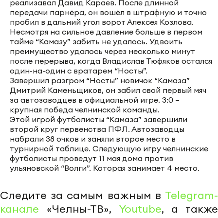
реализавал Давид Караев. После длинной
передачи парнёра, он вошёл в штрафную и точно
пробил в дальний угол ворот Алексея Козлова.
Несмотря на сильное давление больше в первом
тайме “Камазу” забить не удалось. Удвоить
преимущество удалось через несколько минут
после перерыва, когда Владислав Тюфяков остался
один-на-один с вратарем “Носты”.
Завершил разгром “Носты” новичок “Камаза”
Дмитрий Каменьщиков, он забил свой первый мяч
за автозаводцев в официальной игре. 3:0 –
крупная победа челнинской команды.
Этой игрой футболисты “Камаза” завершили
второй круг первенства ПФЛ. Автозаводцы
набрали 38 очков и заняли второе место в
турнирной таблице. Следующую игру челнинские
футболисты проведут 11 мая дома против
ульяновской “Волги”. Которая занимает 4 место.
Следите за самым важным в
Telegram-
канале
«Челны-ТВ»,
Youtube
, а также