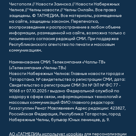
Чистополя // Новости Заинска // Новости Набережных
Челнов // Челны новости // Челны Онлайн. Все права
защищены. © ТАТМЕДИА. Все материалы, размещенные
на сайте, защищены законом. Перепечатка,
воспроизведение и распространение в любом объеме
информации, размещенной на сайте, возможна только с
письменного согласия редакций СМИ. При поддержке
Республиканского агентства по печати и массовым
коммуникациям.
Наименование СМИ: Телекомпания «Чаллы-ТВ»
(«Телекомпания «Челны-ТВ»)
Новости Набережных Челнов: Главные новости города и
Татарстана. № свидетельства о регистрации СМИ, дата:
Свидетельство о регистрации СМИ Эл № ЭЛ № ФС 77 -
90168 от 07.10.2025 г выдано Федеральной службой по
надзору в сфере связи, информационных технологий и
массовых коммуникаций ФИО главного редактора:
Гиззатуллин Ренат Мавлявиевич Адрес редакции: 423827,
Российская Федерация, Республика Татарстан, город
Набережные Челны, бульвар Юных ленинцев, д. 9.
АО «ТАТМЕДИА» использует «cookie»
для персонализации