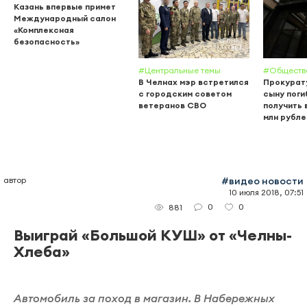
Казань впервые примет
Международный салон
«Комплексная
безопасность»
#Центральные темы
#Обществ
В Челнах мэр встретился
Прокурат
с городским советом
сыну поги
ветеранов СВО
получить 
млн рубле
автор
#видео новости
10 июля 2018, 07:51
0
0
881
Выиграй «Большой КУШ» от «Челны-
Хлеба»
Автомобиль за поход в магазин. В Набережных