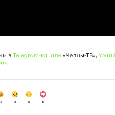
ым в
Telegram-канале
«Челны-ТВ»,
Youtu
ен»
.
0
0
0
0