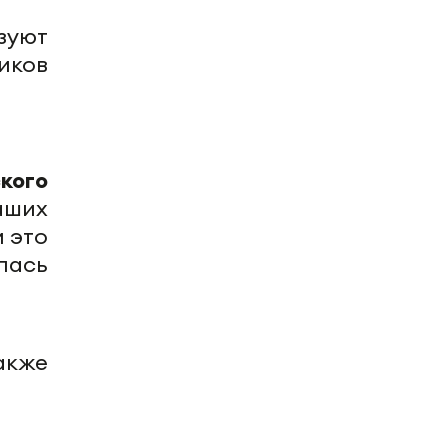
зуют
иков
кого
аших
м это
лась
также