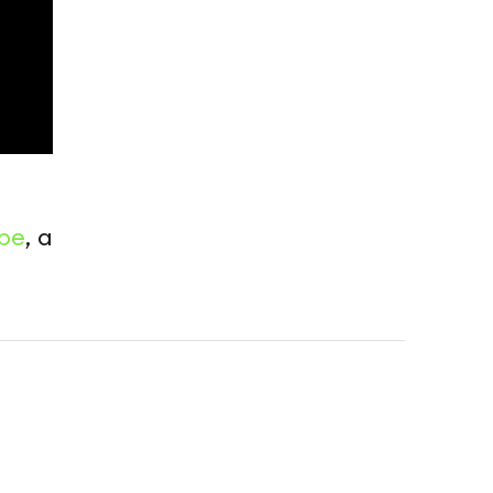
be
, а