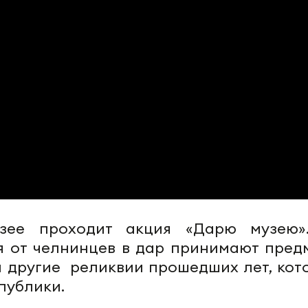
узее проходит акция «Дарю музею»
мая от челнинцев в дар принимают пред
 и другие реликвии прошедших лет, кот
публики.