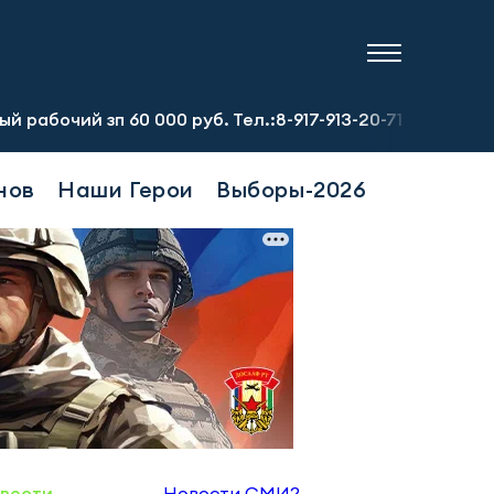
зп 60 000 руб. Тел.:8-917-913-20-71
Предприятию треб
нов
Наши Герои
Выборы-2026
вости
Новости СМИ2