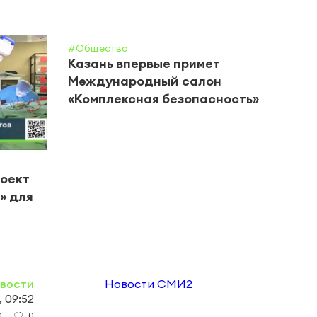
#Общество
Казань впервые примет
Международный салон
«Комплексная безопасность»
#Цент
роект
В Че
» для
горо
вете
овости
Новости СМИ2
, 09:52
0
0