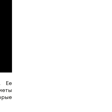
. Ее
меты
орые